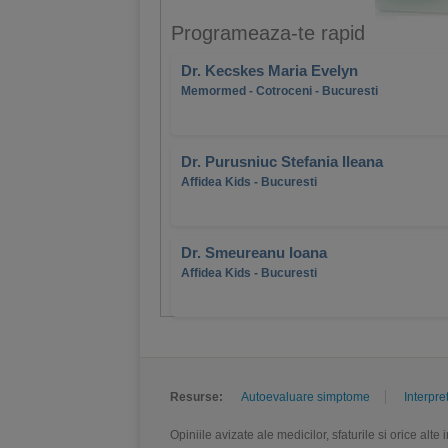
Programeaza-te rapid
Dr. Kecskes Maria Evelyn
Memormed - Cotroceni - Bucuresti
Dr. Purusniuc Stefania Ileana
Affidea Kids - Bucuresti
Dr. Smeureanu Ioana
Affidea Kids - Bucuresti
Resurse:
Autoevaluare simptome
Interpre
Opiniile avizate ale medicilor, sfaturile si orice alt