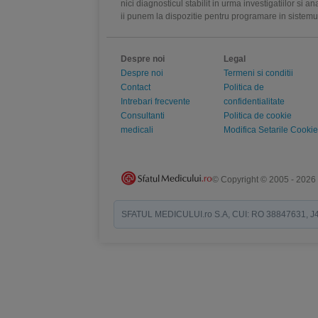
nici diagnosticul stabilit in urma investigatiilor si 
ii punem la dispozitie pentru programare in sistem
Despre noi
Legal
Despre noi
Termeni si conditii
Contact
Politica de
Intrebari frecvente
confidentialitate
Consultanti
Politica de cookie
medicali
Modifica Setarile Cookie
© Copyright © 2005 - 2026
SFATUL MEDICULUI.ro S.A, CUI: RO 38847631, J40/19