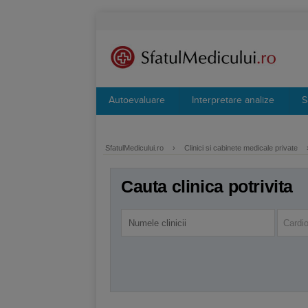
Autoevaluare
Interpretare analize
S
SfatulMedicului.ro
›
Clinici si cabinete medicale private
Cauta clinica potrivita
Cardio