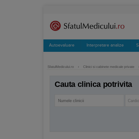
Autoevaluare
Interpretare analize
S
SfatulMedicului.ro
›
Clinici si cabinete medicale private
Cauta clinica potrivita
Cardio