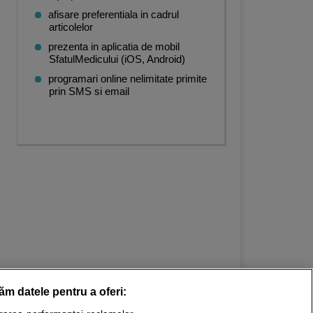
afisare preferentiala in cadrul
articolelor
prezenta in aplicatia de mobil
SfatulMedicului (iOS, Android)
programari online nelimitate primite
prin SMS si email
răm datele pentru a oferi: