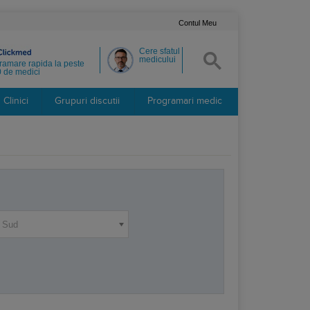
Contul Meu
Cere sfatul
medicului
ramare rapida la peste
 de medici
Clinici
Grupuri discutii
Programari medic
a Sud