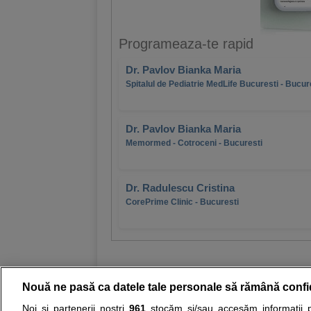
Programeaza-te rapid
Dr. Pavlov Bianka Maria
Spitalul de Pediatrie MedLife Bucuresti - Bucur
Dr. Pavlov Bianka Maria
Memormed - Cotroceni - Bucuresti
Dr. Radulescu Cristina
CorePrime Clinic - Bucuresti
Nouă ne pasă ca datele tale personale să rămână confi
Noi și partenerii noștri
961
stocăm și/sau accesăm informații pe