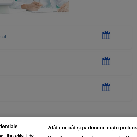
esti
dențiale
Atât noi, cât și partenerii noștri preluc
 dispozitivul dvs.,