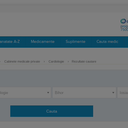
prog
7500
anatate A-Z
Medicamente
Suplimente
Cauta medic
›
Cabinete medicale private
›
Cardiologie
›
Rezultate cautare
logie
Bihor
Iosi