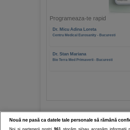
Programeaza-te rapid
Dr. Micu Adina Loreta
Centru Medical Eurosanity - Bucuresti
Dr. Stan Mariana
Bio Terra Med Primaverii - Bucuresti
Nouă ne pasă ca datele tale personale să rămână confi
Noi și partenerii noștri
961
stocăm și/sau accesăm informații pe