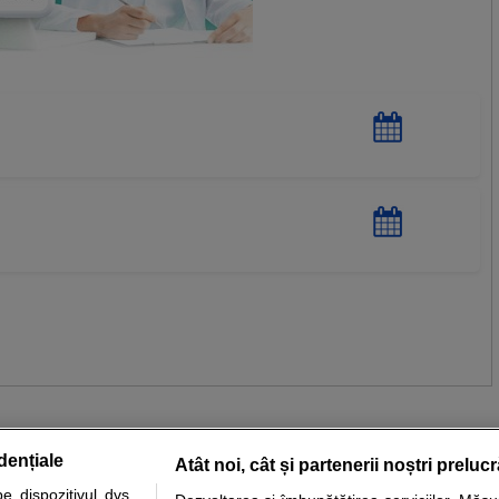
dențiale
Atât noi, cât și partenerii noștri preluc
 dispozitivul dvs.,