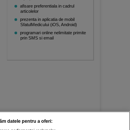
afisare preferentiala in cadrul
articolelor
prezenta in aplicatia de mobil
SfatulMedicului (iOS, Android)
programari online nelimitate primite
prin SMS si email
răm datele pentru a oferi: