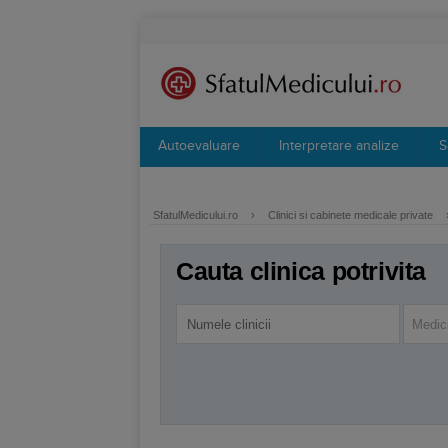
Autoevaluare
Interpretare analize
S
SfatulMedicului.ro
›
Clinici si cabinete medicale private
Cauta clinica potrivita
Medici