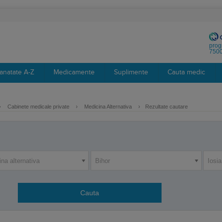
prog
7500
anatate A-Z
Medicamente
Suplimente
Cauta medic
›
Cabinete medicale private
›
Medicina Alternativa
›
Rezultate cautare
na alternativa
Bihor
Iosi