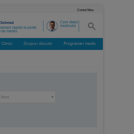
Contul Meu
Cere sfatul
medicului
ramare rapida la peste
 de medici
Clinici
Grupuri discutii
Programari medic
a Nord