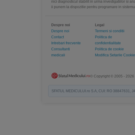
nici diagnosticul stabilit in urma investigatiilor si 
ii punem la dispozitie pentru programare in sistem
Despre noi
Legal
Despre noi
Termeni si conditii
Contact
Politica de
Intrebari frecvente
confidentialitate
Consultanti
Politica de cookie
medicali
Modifica Setarile Cookie
© Copyright © 2005 - 2026
SFATUL MEDICULUI.ro S.A, CUI: RO 38847631, J40/19