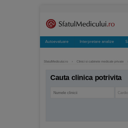
Autoevaluare
Interpretare analize
S
SfatulMedicului.ro
›
Clinici si cabinete medicale private
Cauta clinica potrivita
Cardio