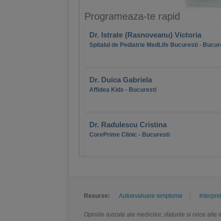
Programeaza-te rapid
Dr. Istrate (Rasnoveanu) Victoria
Spitalul de Pediatrie MedLife Bucuresti - Bucur
Dr. Duica Gabriela
Affidea Kids - Bucuresti
Dr. Radulescu Cristina
CorePrime Clinic - Bucuresti
Resurse:
Autoevaluare simptome
Interpre
Opiniile avizate ale medicilor, sfaturile si orice alt