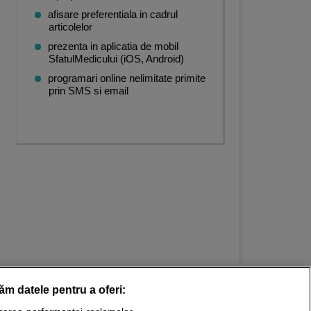
afisare preferentiala in cadrul
articolelor
prezenta in aplicatia de mobil
SfatulMedicului (iOS, Android)
programari online nelimitate primite
prin SMS si email
răm datele pentru a oferi: