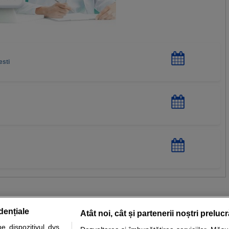
esti
dențiale
Atât noi, cât și partenerii noștri preluc
 dispozitivul dvs.,