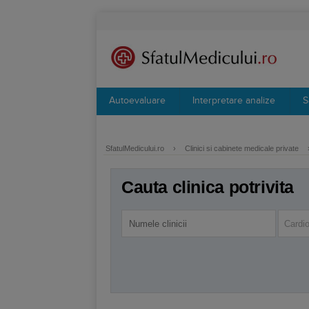
Autoevaluare
Interpretare analize
S
SfatulMedicului.ro
›
Clinici si cabinete medicale private
Cauta clinica potrivita
Cardio