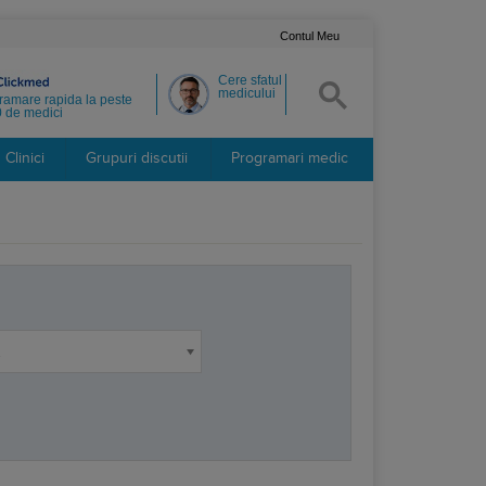
Contul Meu
Cere sfatul
medicului
ramare rapida la peste
 de medici
Clinici
Grupuri discutii
Programari medic