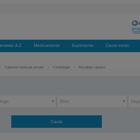
prog
7500
anatate A-Z
Medicamente
Suplimente
Cauta medic
›
Cabinete medicale private
›
Cardiologie
›
Rezultate cautare
logie
Bihor
Iorga