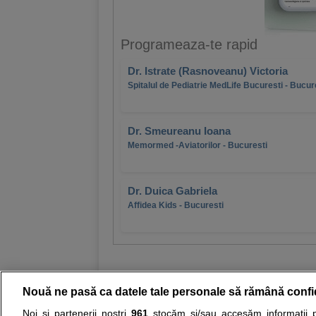
Programeaza-te rapid
Dr. Istrate (Rasnoveanu) Victoria
Spitalul de Pediatrie MedLife Bucuresti - Bucur
Dr. Smeureanu Ioana
Memormed -Aviatorilor - Bucuresti
Dr. Duica Gabriela
Affidea Kids - Bucuresti
Nouă ne pasă ca datele tale personale să rămână confi
Noi și partenerii noștri
961
stocăm și/sau accesăm informații pe