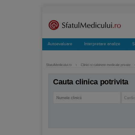
Autoevaluare
Interpretare analize
S
SfatulMedicului.ro
›
Clinici si cabinete medicale private
Cauta clinica potrivita
Cardio