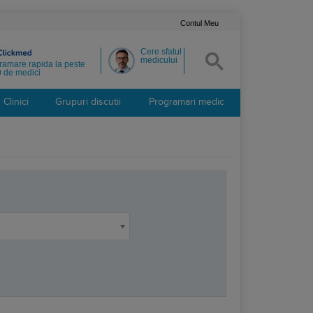
Contul Meu
Cere sfatul
medicului
ramare rapida la peste
 de medici
Clinici
Grupuri discutii
Programari medic