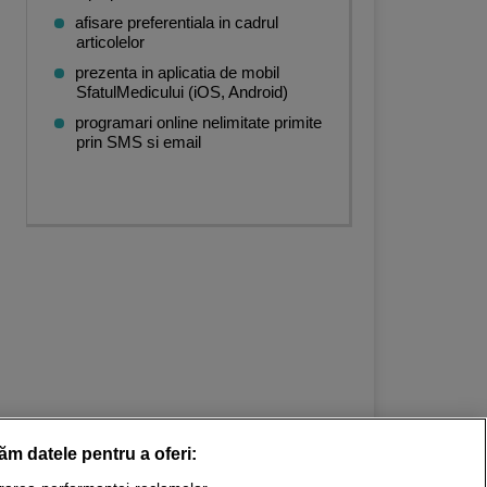
afisare preferentiala in cadrul
articolelor
prezenta in aplicatia de mobil
SfatulMedicului (iOS, Android)
programari online nelimitate primite
prin SMS si email
răm datele pentru a oferi: