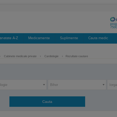
prog
7500
anatate A-Z
Medicamente
Suplimente
Cauta medic
›
Cabinete medicale private
›
Cardiologie
›
Rezultate cautare
logie
Bihor
Iorga