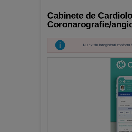
Cabinete de Cardiolog
Coronarografie/angio
Nu exista inregistrari conform 