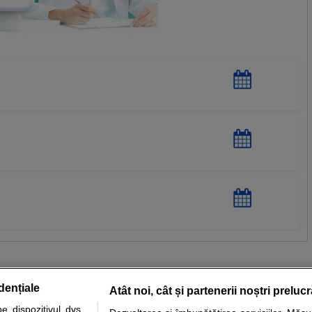
dențiale
Atât noi, cât și partenerii noștri preluc
 dispozitivul dvs.,