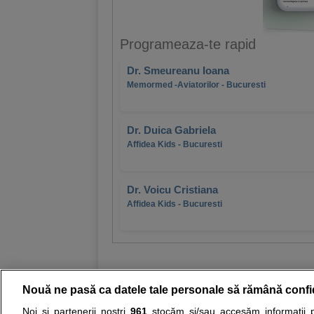
Programeaza-te rapid
Dr. Smeureanu Ioana
Memormed -Aviatorilor - Bucuresti
Dr. Duica Gabriela
Affidea Kids - Bucuresti
Dr. Voicu Cristiana
Affidea Kids - Bucuresti
Nouă ne pasă ca datele tale personale să rămână confi
Noi și partenerii noștri
961
stocăm și/sau accesăm informații pe