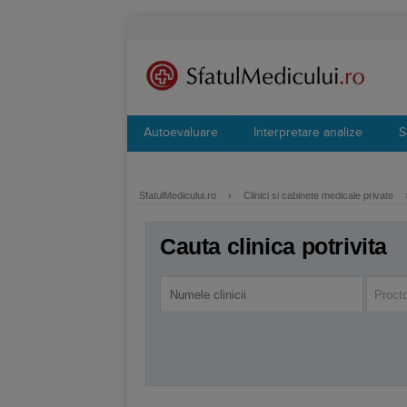
Autoevaluare
Interpretare analize
S
SfatulMedicului.ro
›
Clinici si cabinete medicale private
Cauta clinica potrivita
Procto