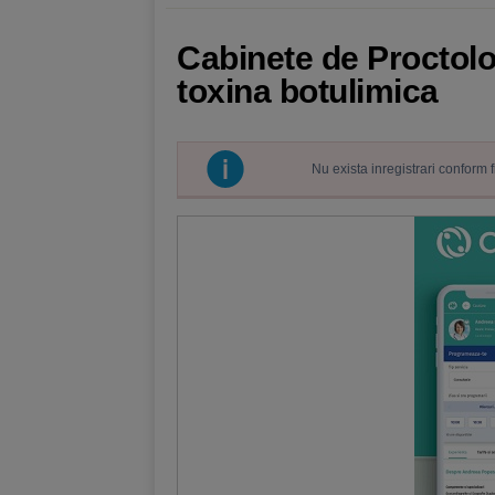
Cabinete de Proctolog
toxina botulimica
Nu exista inregistrari conform 