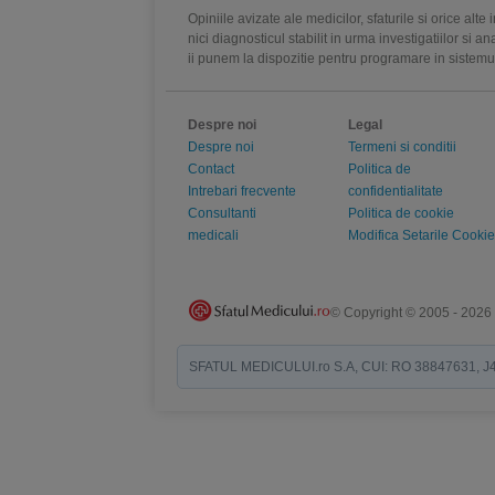
Opiniile avizate ale medicilor, sfaturile si orice alt
nici diagnosticul stabilit in urma investigatiilor si 
ii punem la dispozitie pentru programare in sistem
Despre noi
Legal
Despre noi
Termeni si conditii
Contact
Politica de
Intrebari frecvente
confidentialitate
Consultanti
Politica de cookie
medicali
Modifica Setarile Cookie
© Copyright © 2005 - 2026
SFATUL MEDICULUI.ro S.A, CUI: RO 38847631, J40/19