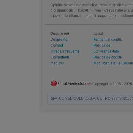
Opiniile avizate ale medicilor, sfaturile si orice alt
nici diagnosticul stabilit in urma investigatiilor si 
ii punem la dispozitie pentru programare in sistem
Despre noi
Legal
Despre noi
Termeni si conditii
Contact
Politica de
Intrebari frecvente
confidentialitate
Consultanti
Politica de cookie
medicali
Modifica Setarile Cookie
© Copyright © 2005 - 2026
SFATUL MEDICULUI.ro S.A, CUI: RO 38847631, J40/19