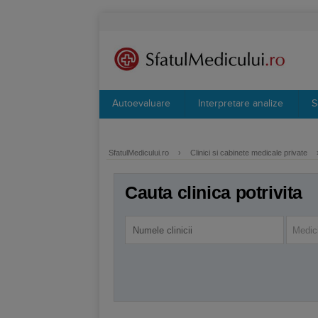
Autoevaluare
Interpretare analize
S
SfatulMedicului.ro
›
Clinici si cabinete medicale private
Cauta clinica potrivita
Medici