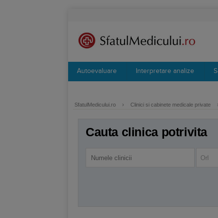
Autoevaluare
Interpretare analize
S
SfatulMedicului.ro
›
Clinici si cabinete medicale private
Cauta clinica potrivita
Orl