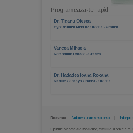
Programeaza-te rapid
Dr. Tiganu Olesea
Hyperclinica MedLife Oradea - Oradea
Vancea Mihaela
Romsound Oradea - Oradea
Dr. Hadadea Ioana Roxana
Medlife Genesys Oradea - Oradea
Resurse:
Autoevaluare simptome
Interpre
Opiniile avizate ale medicilor, sfaturile si orice alt