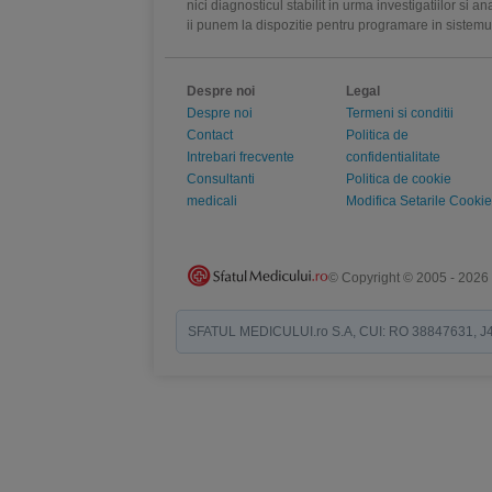
nici diagnosticul stabilit in urma investigatiilor si 
ii punem la dispozitie pentru programare in sistem
Despre noi
Legal
Despre noi
Termeni si conditii
Contact
Politica de
Intrebari frecvente
confidentialitate
Consultanti
Politica de cookie
medicali
Modifica Setarile Cookie
© Copyright © 2005 - 2026
SFATUL MEDICULUI.ro S.A, CUI: RO 38847631, J40/19