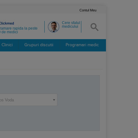
Contul Meu
Cere sfatul
medicului
ramare rapida la peste
 de medici
Clinici
Grupuri discutii
Programari medic
os Voda