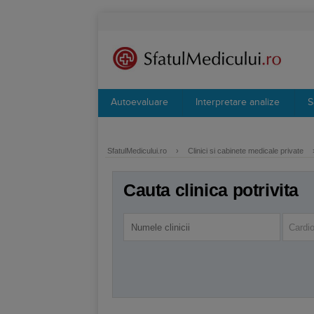
Autoevaluare
Interpretare analize
S
SfatulMedicului.ro
›
Clinici si cabinete medicale private
Cauta clinica potrivita
Cardio