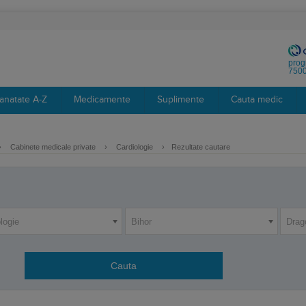
prog
7500
anatate A-Z
Medicamente
Suplimente
Cauta medic
›
Cabinete medicale private
›
Cardiologie
›
Rezultate cautare
logie
Bihor
Drag