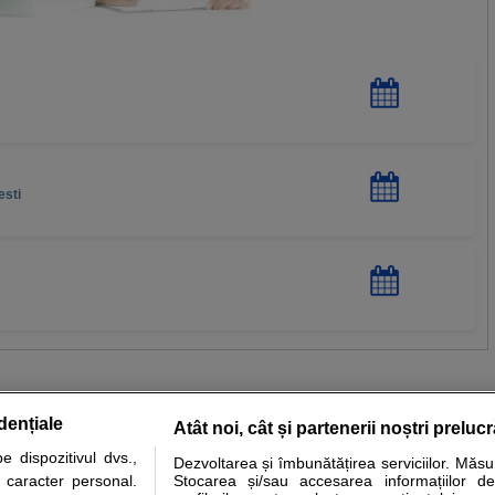
esti
dențiale
Atât noi, cât și partenerii noștri preluc
 dispozitivul dvs.,
Dezvoltarea și îmbunătățirea serviciilor. Măs
tare analize
Specialitati medicale
Boli si afectiuni
Calculatoare
u caracter personal.
Stocarea și/sau accesarea informațiilor de