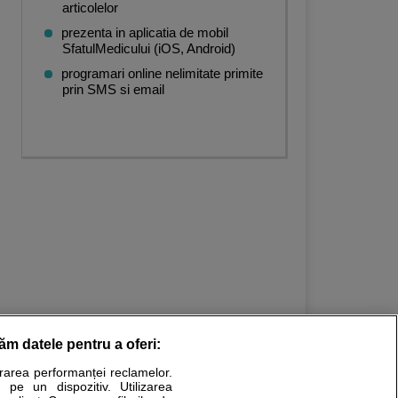
articolelor
prezenta in aplicatia de mobil
SfatulMedicului (iOS, Android)
programari online nelimitate primite
prin SMS si email
răm datele pentru a oferi:
urarea performanței reclamelor.
Stiri medicale
 pe un dispozitiv. Utilizarea