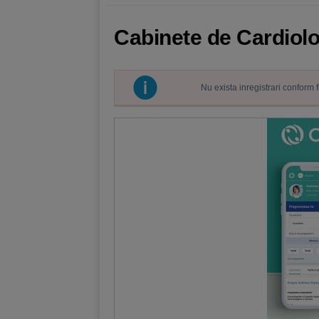
Cabinete de Cardiol
Nu exista inregistrari conform 