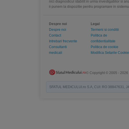
nici diagnosticul stabilit in urma investigatiilor si 
ii punem la dispozitie pentru programare in sistem
Despre noi
Legal
Despre noi
Termeni si conditii
Contact
Politica de
Intrebari frecvente
confidentialitate
Consultanti
Politica de cookie
medicali
Modifica Setarile Cookie
© Copyright © 2005 - 2026
SFATUL MEDICULUI.ro S.A, CUI: RO 38847631, J40/19