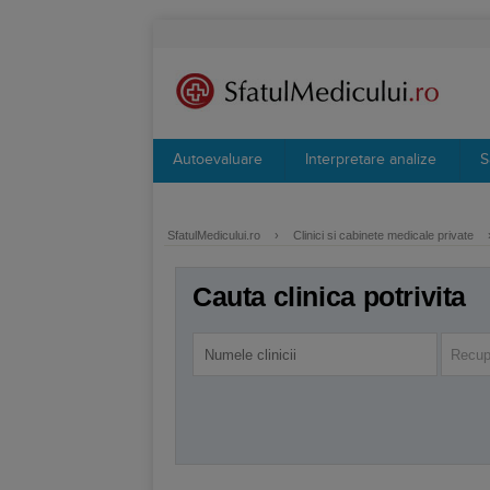
Autoevaluare
Interpretare analize
S
SfatulMedicului.ro
›
Clinici si cabinete medicale private
Cauta clinica potrivita
Recup