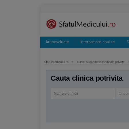
Autoevaluare
Interpretare analize
S
SfatulMedicului.ro
›
Clinici si cabinete medicale private
Cauta clinica potrivita
Oncol