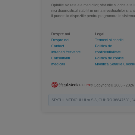
Opiniile avizate ale medicilor, sfaturile si orice alt
nici diagnosticul stabilit in urma investigatiilor si 
ii punem la dispozitie pentru programare in sistem
Despre noi
Legal
Despre noi
Termeni si conditii
Contact
Politica de
Intrebari frecvente
confidentialitate
Consultanti
Politica de cookie
medicali
Modifica Setarile Cookie
© Copyright © 2005 - 2026
SFATUL MEDICULUI.ro S.A, CUI: RO 38847631, J40/19