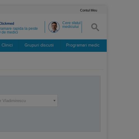
Contul Meu
Cere sfatul
medicului
ramare rapida la peste
 de medici
Clinici
Grupuri discutii
Programari medic
r Vladimirescu