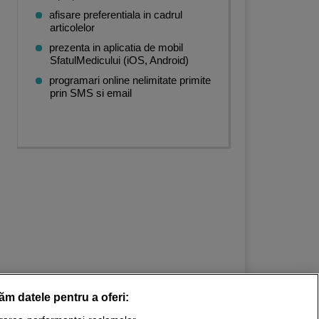
afisare preferentiala in cadrul
articolelor
prezenta in aplicatia de mobil
SfatulMedicului (iOS, Android)
programari online nelimitate primite
prin SMS si email
răm datele pentru a oferi: