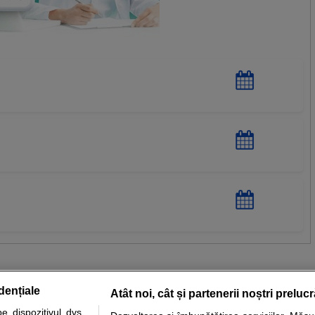
dențiale
Atât noi, cât și partenerii noștri preluc
 dispozitivul dvs.,