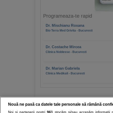
Programeaza-te rapid
Dr. Mischianu Roxana
Bio Terra Med Grivita - Bucuresti
Dr. Costache Mircea
Clinica Noblesse - Bucuresti
Dr. Marian Gabriela
Clinica Medikali - Bucuresti
Nouă ne pasă ca datele tale personale să rămână confi
Noi și partenerii noștri
961
stocăm și/sau accesăm informații pe