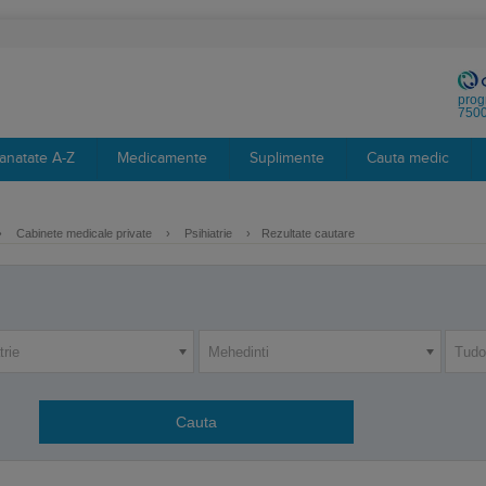
prog
7500
anatate A-Z
Medicamente
Suplimente
Cauta medic
›
Cabinete medicale private
›
Psihiatrie
›
Rezultate cautare
trie
Mehedinti
Tudo