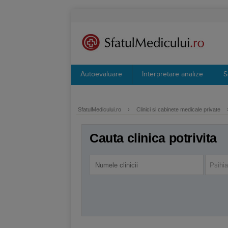
Autoevaluare
Interpretare analize
S
SfatulMedicului.ro
›
Clinici si cabinete medicale private
Cauta clinica potrivita
Psihia