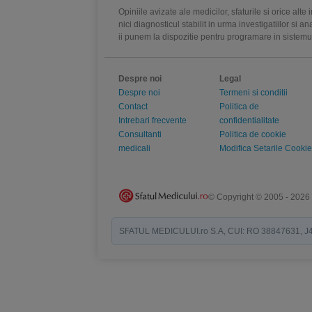
Opiniile avizate ale medicilor, sfaturile si orice alt
nici diagnosticul stabilit in urma investigatiilor si 
ii punem la dispozitie pentru programare in sistem
Despre noi
Legal
Despre noi
Termeni si conditii
Contact
Politica de
Intrebari frecvente
confidentialitate
Consultanti
Politica de cookie
medicali
Modifica Setarile Cookie
© Copyright © 2005 - 2026
SFATUL MEDICULUI.ro S.A, CUI: RO 38847631, J40/19