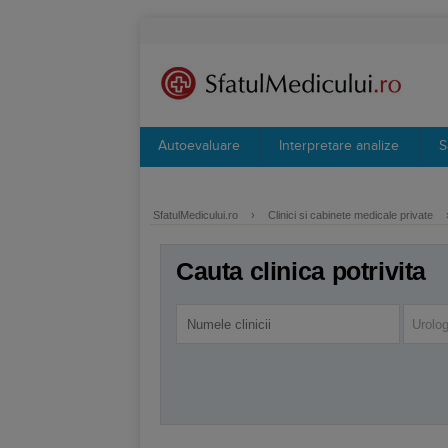
Autoevaluare
Interpretare analize
S
SfatulMedicului.ro
›
Clinici si cabinete medicale private
Cauta clinica potrivita
Urolog