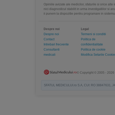
Opiniile avizate ale medicilor, sfaturile si orice alt
nici diagnosticul stabilit in urma investigatiilor si 
ii punem la dispozitie pentru programare in sistem
Despre noi
Legal
Despre noi
Termeni si conditii
Contact
Politica de
Intrebari frecvente
confidentialitate
Consultanti
Politica de cookie
medicali
Modifica Setarile Cookie
© Copyright © 2005 - 2026
SFATUL MEDICULUI.ro S.A, CUI: RO 38847631, J40/19