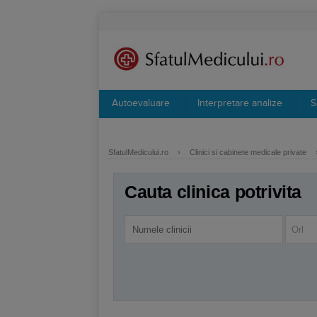
Autoevaluare
Interpretare analize
S
SfatulMedicului.ro
›
Clinici si cabinete medicale private
Cauta clinica potrivita
Orl