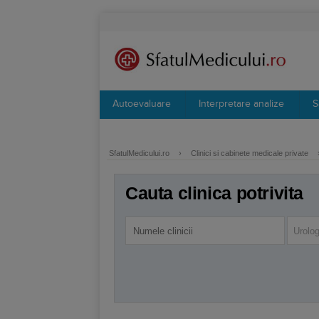
Autoevaluare
Interpretare analize
S
SfatulMedicului.ro
›
Clinici si cabinete medicale private
Cauta clinica potrivita
Urolog