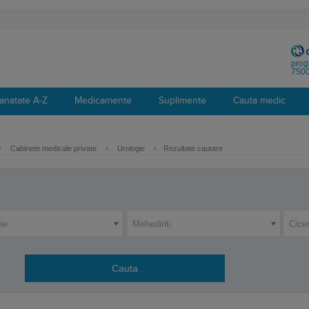
prog
7500
anatate A-Z
Medicamente
Suplimente
Cauta medic
›
Cabinete medicale private
›
Urologie
›
Rezultate cautare
ie
Mehedinti
Cice