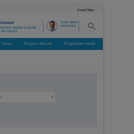
Contul Meu
Cere sfatul
medicului
ramare rapida la peste
 de medici
Clinici
Grupuri discutii
Programari medic
ro