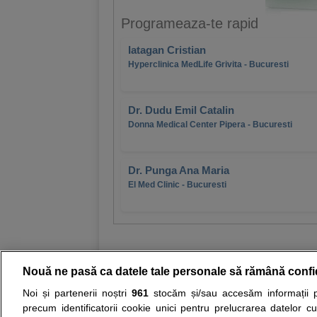
Programeaza-te rapid
Iatagan Cristian
Hyperclinica MedLife Grivita - Bucuresti
Dr. Dudu Emil Catalin
Donna Medical Center Pipera - Bucuresti
Dr. Punga Ana Maria
El Med Clinic - Bucuresti
Nouă ne pasă ca datele tale personale să rămână confi
Noi și partenerii noștri
961
stocăm și/sau accesăm informații pe
Resurse:
Autoevaluare simptome
Interpre
precum identificatorii cookie unici pentru prelucrarea datelor c