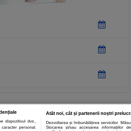
dențiale
Atât noi, cât și partenerii noștri preluc
 dispozitivul dvs.,
Dezvoltarea și îmbunătățirea serviciilor. Măs
tare analize
Specialitati medicale
Boli si afectiuni
Calculatoare
u caracter personal.
Stocarea și/sau accesarea informațiilor de