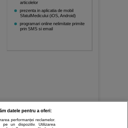
articolelor
prezenta in aplicatia de mobil
SfatulMedicului (iOS, Android)
programari online nelimitate primite
prin SMS si email
răm datele pentru a oferi:
urarea performanței reclamelor.
Stiri medicale
 pe un dispozitiv. Utilizarea