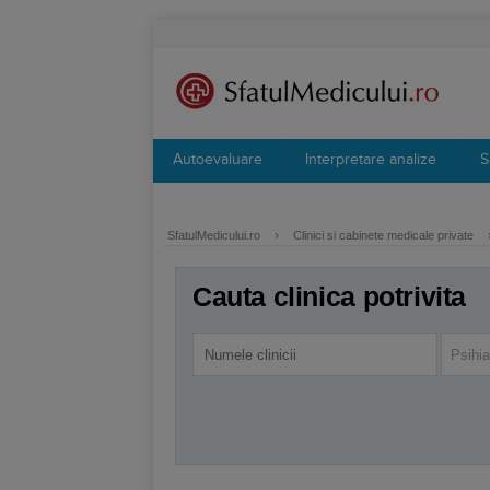
Autoevaluare
Interpretare analize
S
SfatulMedicului.ro
›
Clinici si cabinete medicale private
Cauta clinica potrivita
Psihia