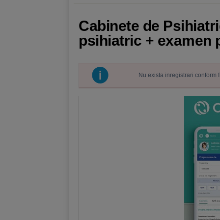
Cabinete de Psihiatri
psihiatric + examen 
Nu exista inregistrari conform 