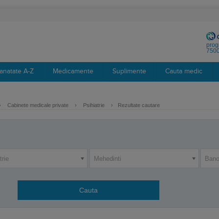
prog
7500
anatate A-Z
Medicamente
Suplimente
Cauta medic
›
Cabinete medicale private
›
Psihiatrie
›
Rezultate cautare
trie
Mehedinti
Bano