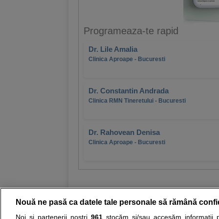
Programeaza-te rapid
Dr. Lile Amalia
Clinica Aproape - Bucuresti
Dr. Constantin Andrada
Clinica RMN Tineretului - Bucuresti
Dr. Rahovean Denisa
Clinica Aproape - Bucuresti
Nouă ne pasă ca datele tale personale să rămână confi
Noi și partenerii noștri
961
stocăm și/sau accesăm informații pe