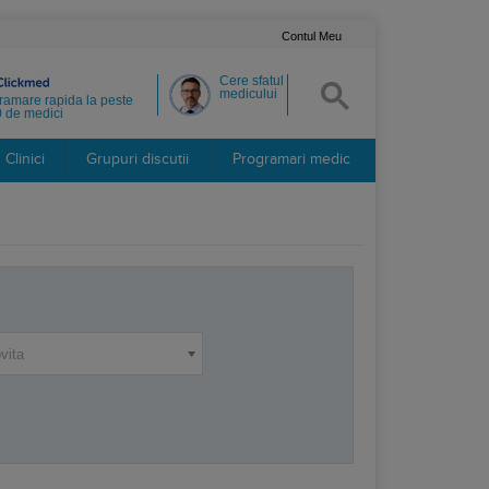
Contul Meu
Cere sfatul
medicului
ramare rapida la peste
 de medici
Clinici
Grupuri discutii
Programari medic
vita