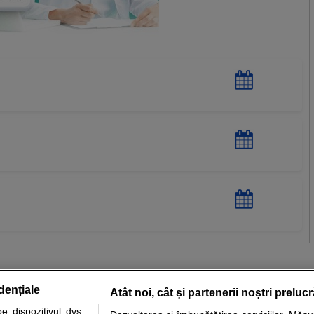
dențiale
Atât noi, cât și partenerii noștri preluc
 dispozitivul dvs.,