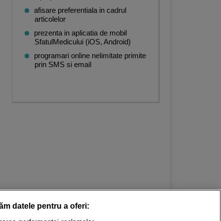
afisare preferentiala in cadrul
articolelor
prezenta in aplicatia de mobil
SfatulMedicului (iOS, Android)
programari online nelimitate primite
prin SMS si email
răm datele pentru a oferi: