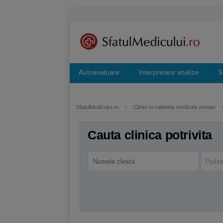
Autoevaluare
Interpretare analize
S
SfatulMedicului.ro
›
Clinici si cabinete medicale private
Cauta clinica potrivita
Psihia