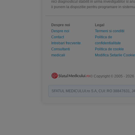
nici diagnosticul stabilit in urma investigatiilor si 
ii punem la dispozitie pentru programare in sistem
Despre noi
Legal
Despre noi
Termeni si conditii
Contact
Politica de
Intrebari frecvente
confidentialitate
Consultanti
Politica de cookie
medicali
Modifica Setarile Cookie
© Copyright © 2005 - 2026
SFATUL MEDICULUI.ro S.A, CUI: RO 38847631, J40/19