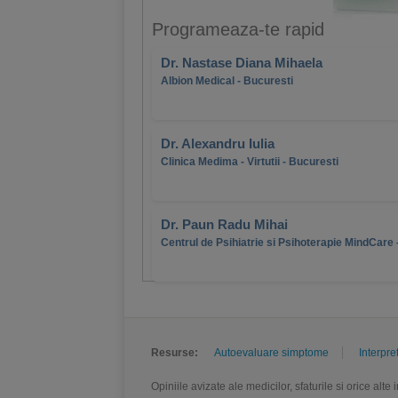
Programeaza-te rapid
Dr. Nastase Diana Mihaela
Albion Medical - Bucuresti
Dr. Alexandru Iulia
Clinica Medima - Virtutii - Bucuresti
Dr. Paun Radu Mihai
Centrul de Psihiatrie si Psihoterapie MindCare 
Resurse:
Autoevaluare simptome
Interpre
Opiniile avizate ale medicilor, sfaturile si orice alt