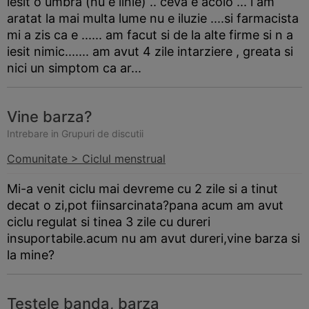
iesit o umbra (nu e linie) .. ceva e acolo ... l am
aratat la mai multa lume nu e iluzie ....si farmacista
mi a zis ca e ...... am facut si de la alte firme si n a
iesit nimic....... am avut 4 zile intarziere , greata si
nici un simptom ca ar...
Vine barza?
Intrebare in Grupuri de discutii
Comunitate > Ciclul menstrual
Mi-a venit ciclu mai devreme cu 2 zile si a tinut
decat o zi,pot fiinsarcinata?pana acum am avut
ciclu regulat si tinea 3 zile cu dureri
insuportabile.acum nu am avut dureri,vine
barza
si
la mine?
Testele banda, barza