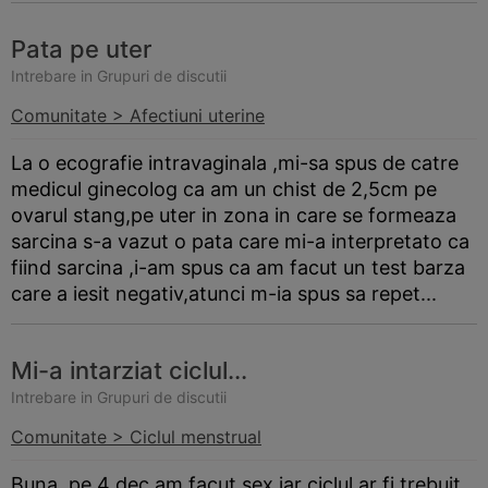
Pata pe uter
Intrebare in Grupuri de discutii
Comunitate > Afectiuni uterine
La o ecografie intravaginala ,mi-sa spus de catre
medicul ginecolog ca am un chist de 2,5cm pe
ovarul stang,pe uter in zona in care se formeaza
sarcina s-a vazut o pata care mi-a interpretato ca
fiind sarcina ,i-am spus ca am facut un test
barza
care a iesit negativ,atunci m-ia spus sa repet...
Mi-a intarziat ciclul...
Intrebare in Grupuri de discutii
Comunitate > Ciclul menstrual
Buna, pe 4 dec am facut sex iar ciclul ar fi trebuit