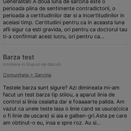
Generalitati A doua luna de sarcina este o
perioada plina de sentimente contradictorii, o
perioada a certitudinilor dar si a incertitudinilor in
acelasi timp. Certitudini pentru ca in aceasta luna
afli sigur ca esti gravida, ori pentru ca doctorul tau
ti-a confirmat acest lucru, ori pentru ca...
Barza test
Intrebare in Grupuri de discutii
Comunitate > Sarcina
Testele
barza
sunt sigure? Azi dimineata mi-am
facut un test
barza
tip stilou, a aparut linia de
control si linia cealalta dar e foaaaarte palida. Am
vazut ca unele teste lasa o linie cand se usuca(cica
o fi linie de uscare) si aia e galben-gri.Asta pe care
am obtinut-o eu, insa e spre roz. Au si...