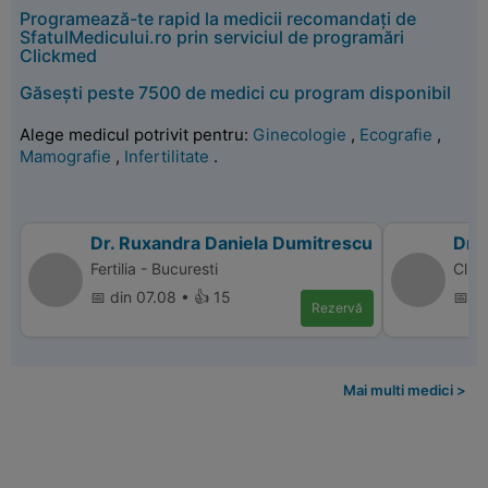
Programează-te rapid la medicii recomandați de
SfatulMedicului.ro prin serviciul de programări
Clickmed
Găsești peste 7500 de medici cu program disponibil
Alege medicul potrivit pentru:
Ginecologie
,
Ecografie
,
Mamografie
,
Infertilitate
.
Dr. Ruxandra Daniela Dumitrescu
Dr. 
Fertilia - Bucuresti
Clin
📅 din 07.08 • 👍 15
📅 d
Rezervă
Mai multi medici >