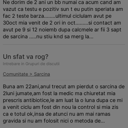
Ne dorim de 2 ani un bb numai ca acum cand am
vazut ca testu e pozitiv sun t eu putin speriata am
fac 2 teste
barza
........ultimul ciclulam avut pe
30oct mia venit de 2 ori in oct.........si contact am
avut pe 9 si 12 noiemb dupa calcmele ar fii 3 sapt
de sarcina .....nu stiu knd sa merg la...
Un sfat va rog?
Intrebare in Grupuri de discutii
Comunitate > Sarcina
Buna am 22ani,anul trecut am pierdut o sarcina de
2luni jumate,am fost la medic ma chiuretat mia
prescris antibiotice,le am luat la o luna dupa ce mi
a venit ciclu am fost din nou la control si mia zis
ca e totul ok,insa de atunci nu am mai ramas
gravida si nu am folosit nici o metoda de...