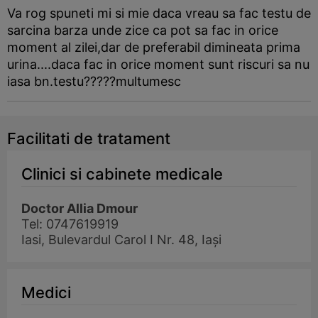
Va rog spuneti mi si mie daca vreau sa fac testu de
sarcina
barza
unde zice ca pot sa fac in orice
moment al zilei,dar de preferabil dimineata prima
urina....daca fac in orice moment sunt riscuri sa nu
iasa bn.testu?????multumesc
Facilitati de tratament
Clinici si cabinete medicale
Doctor Allia Dmour
Tel: 0747619919
Iasi, Bulevardul Carol I Nr. 48, Iași
Medici