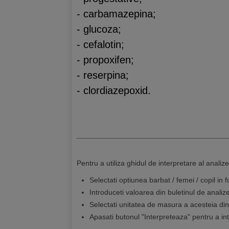
- carbamazepina;
- glucoza;
- cefalotin;
- propoxifen;
- reserpina;
- clordiazepoxid.
Pentru a utiliza ghidul de interpretare al analiz
Selectati optiunea barbat / femei / copil in
Introduceti valoarea din buletinul de analiz
Selectati unitatea de masura a acesteia di
Apasati butonul "Interpreteaza" pentru a in