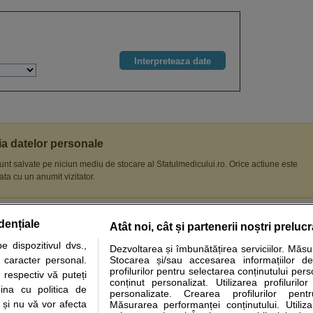
tia datelor personale
unt salvate pe niciun mediu de stocare al Sfatulmedicului.ro. Orice actiune este
ta cu un anumit vizitator.
dențiale
Atât noi, cât și partenerii noștri preluc
tare analize
Specialitati medicale
Boli si afectiuni
Calculatoare
 dispozitivul dvs.,
Dezvoltarea și îmbunătățirea serviciilor. Măs
u caracter personal.
Stocarea și/sau accesarea informațiilor de
e informatii despre sanatate disponibile pe sfatulmedicului.ro au scop informativ si ed
profilurilor pentru selectarea conținutului pers
 respectiv vă puteți
analizelor medicale. Va sfatuim, ca pe langa informatia primita pe sfatulmedicului.ro s
conținut personalizat. Utilizarea profilurilor
ina cu politica de
personalizate. Crearea profilurilor pentr
ul de programari la medic Clickmed.
i și nu vă vor afecta
Măsurarea performanței conținutului. Utiliz