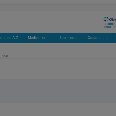
programa
7500 de 
anatate A-Z
Medicamente
Suplimente
Cauta medic
(urina)