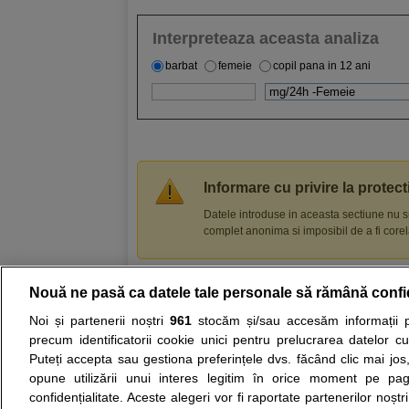
Interpreteaza aceasta analiza
barbat
femeie
copil pana in 12 ani
Informare cu privire la protec
Datele introduse in aceasta sectiune nu s
complet anonima si imposibil de a fi corela
Nouă ne pasă ca datele tale personale să rămână confi
Resurse:
Autoevaluare simptome
Interpre
Noi și partenerii noștri
961
stocăm și/sau accesăm informații pe
precum identificatorii cookie unici pentru prelucrarea datelor c
Opiniile avizate ale medicilor, sfaturile si orice alt
Puteți accepta sau gestiona preferințele dvs. făcând clic mai jos,
nici diagnosticul stabilit in urma investigatiilor si 
opune utilizării unui interes legitim în orice moment pe pag
ii punem la dispozitie pentru programare in sistem
confidențialitate. Aceste alegeri vor fi raportate partenerilor noștr