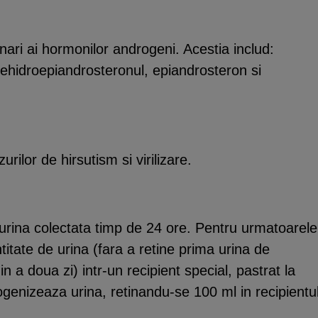
inari ai hormonilor androgeni. Acestia includ:
ehidroepiandrosteronul, epiandrosteron si
ilor de hirsutism si virilizare.
urina colectata timp de 24 ore. Pentru urmatoarele
itate de urina (fara a retine prima urina de
in a doua zi) intr-un recipient special, pastrat la
ogenizeaza urina, retinandu-se 100 ml in recipientu