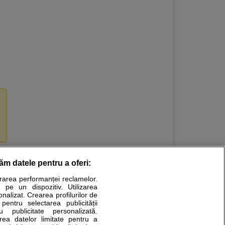
răm datele pentru a oferi:
Stiri medicale
urarea performanței reclamelor.
 pe un dispozitiv. Utilizarea
ucational. Ele nu pot substitui consultul medical direct si
onalizat. Crearea profilurilor de
a consultati fie medicul Dvs., fie unul dintre medicii pe care
 pentru selectarea publicității
u publicitate personalizată.
area datelor limitate pentru a