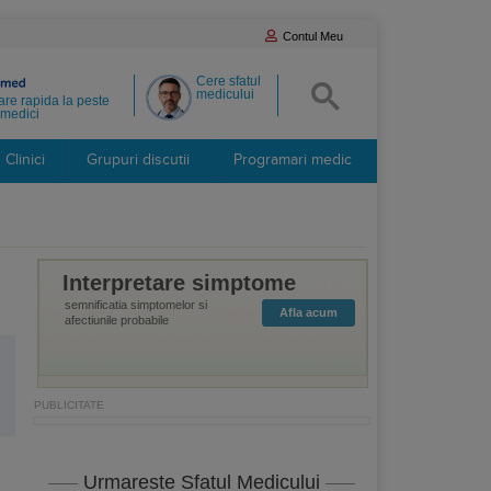
Contul Meu
Cere sfatul
medicului
re rapida la peste
medici
Clinici
Grupuri discutii
Programari medic
Interpretare simptome
semnificatia simptomelor si
Afla acum
afectiunile probabile
Urmareste Sfatul Medicului