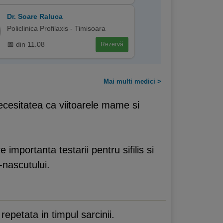
Dr. Soare Raluca
Policlinica Profilaxis - Timisoara
📅 din 11.08
Rezervă
Mai multi medici >
ecesitatea ca viitoarele mame si
importanta testarii pentru sifilis si
-nascutului.
epetata in timpul sarcinii.