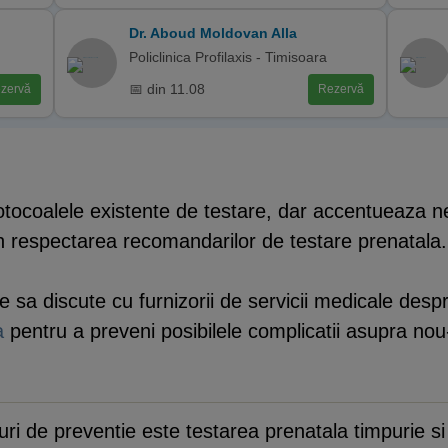
Dr. Aboud Moldovan Alla
Policlinica Profilaxis - Timisoara
📅 din 11.08
zervă
Rezervă
tocoalele existente de testare, dar accentueaza n
in respectarea recomandarilor de testare prenatala.
 sa discute cu furnizorii de servicii medicale despre 
a
pentru a preveni posibilele complicatii asupra nou
ri de preventie este testarea prenatala timpurie si r