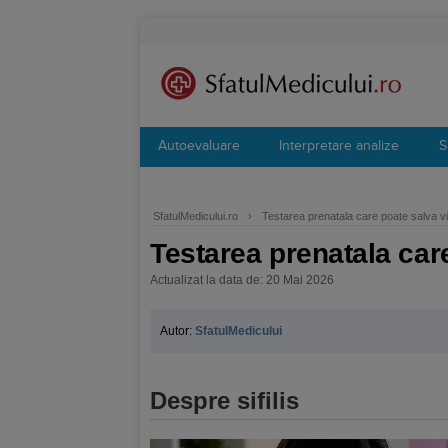
Autoevaluare
Interpretare analize
S
SfatulMedicului.ro
›
Testarea prenatala care poate salva vi
Testarea prenatala care
Actualizat la data de: 20 Mai 2026
Autor:
SfatulMedicului
Despre sifilis