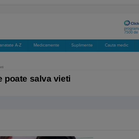
programa
7500 de 
anatate A-Z
Medicamente
Suplimente
Cauta medic
eti
 poate salva vieti