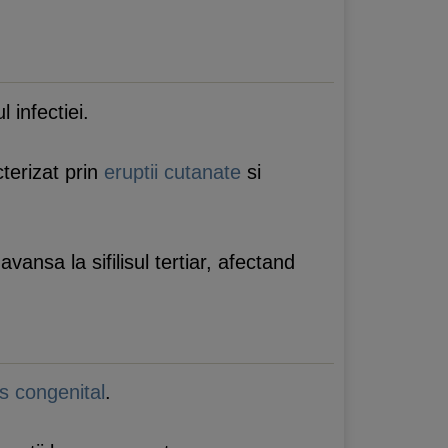
 infectiei.
terizat prin
eruptii cutanate
si
vansa la sifilisul tertiar, afectand
lis congenital
.