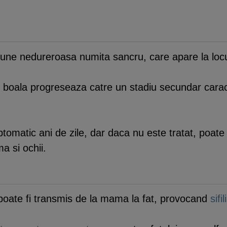
leziune nedureroasa numita sancru, care apare la locul
, boala progreseaza catre un stadiu secundar carac
tomatic ani de zile, dar daca nu este tratat, poate a
a si ochii.
tat poate fi transmis de la mama la fat, provocand
sifi