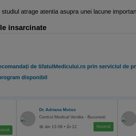
, studiul atrage atentia asupra unei lacune importan
e insarcinate
ecomandați de SfatulMedicului.ro prin serviciul de 
program disponibil
Dr. Adriana Motoc
Centrul Medical Veridia - Bucuresti
📅 din 13.08 • 👍 12
Rezervă
zervă