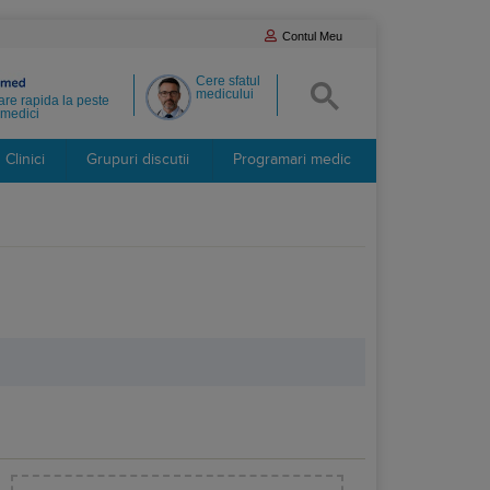
Contul Meu
Cere sfatul
medicului
re rapida la peste
medici
Clinici
Grupuri discutii
Programari medic