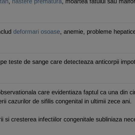
tan
,
nastere prematura
, moartea fatului sau malfo
includ
deformari osoase
, anemie, probleme hepatice
a pe teste de sange care detecteaza anticorpii impot
bservationala care evidentiaza faptul ca una din ci
erii cazurilor de sifilis congenital in ultimii zece ani.
ii si cresterea infectiilor congenitale subliniaza nec