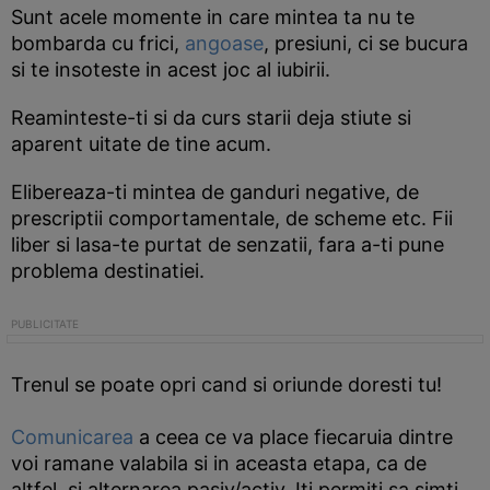
Sunt acele momente in care mintea ta nu te
bombarda cu frici,
angoase
, presiuni, ci se bucura
si te insoteste in acest joc al iubirii.
Reaminteste-ti si da curs starii deja stiute si
aparent uitate de tine acum.
Elibereaza-ti mintea de ganduri negative, de
prescriptii comportamentale, de scheme etc. Fii
liber si lasa-te purtat de senzatii, fara a-ti pune
problema destinatiei.
Trenul se poate opri cand si oriunde doresti tu!
Comunicarea
a ceea ce va place fiecaruia dintre
voi ramane valabila si in aceasta etapa, ca de
altfel, si alternarea pasiv/activ. Iti permiti sa simti