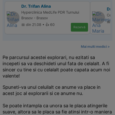
Dr. Trifan Alina
Dr.
Hyperclinica MedLife PDR Turnului
Cent
Brasov - Brasov
📅 d
📅 din 21.08 • 👍 60
Rezervă
Mai multi medici >
Pe parcursul acestei explorari, nu ezitati sa
incepeti sa va deschideti unul fata de celalalt. A fi
sincer cu tine si cu celalalt poate capata acum noi
valente!
Spuneti-va unul celuilalt ce anume va place in
acest joc al explorarii si ce anume nu.
Se poate intampla ca unora sa le placa atingerile
suave, altora sa le placa sa fie atinsi intr-o maniera