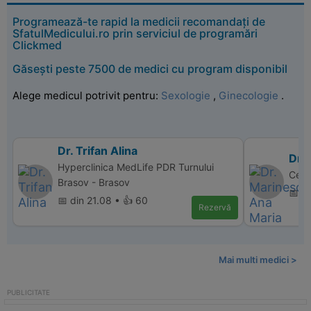
Programează-te rapid la medicii recomandați de
SfatulMedicului.ro prin serviciul de programări
Clickmed
Găsești peste 7500 de medici cu program disponibil
Alege medicul potrivit pentru:
Sexologie
,
Ginecologie
.
Dr. Trifan Alina
Dr.
Hyperclinica MedLife PDR Turnului
Cent
Brasov - Brasov
📅 d
📅 din 21.08 • 👍 60
Rezervă
Mai multi medici >