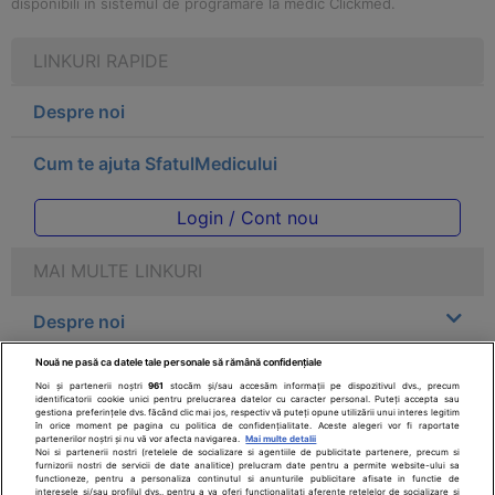
disponibili in sistemul de programare la medic Clickmed.
LINKURI RAPIDE
Despre noi
Cum te ajuta SfatulMedicului
Login / Cont nou
MAI MULTE LINKURI
Despre noi
Nouă ne pasă ca datele tale personale să rămână confidențiale
Legal
Noi și partenerii noștri
961
stocăm și/sau accesăm informații pe dispozitivul dvs., precum
identificatorii cookie unici pentru prelucrarea datelor cu caracter personal. Puteți accepta sau
gestiona preferințele dvs. făcând clic mai jos, respectiv vă puteți opune utilizării unui interes legitim
Drepturile consumatorului
în orice moment pe pagina cu politica de confidențialitate. Aceste alegeri vor fi raportate
partenerilor noștri și nu vă vor afecta navigarea.
Mai multe detalii
Noi si partenerii nostri (retelele de socializare si agentiile de publicitate partenere, precum si
furnizorii nostri de servicii de date analitice) prelucram date pentru a permite website-ului sa
Parteneri
functioneze, pentru a personaliza continutul si anunturile publicitare afisate in functie de
interesele si/sau profilul dvs., pentru a va oferi functionalitati aferente retelelor de socializare si