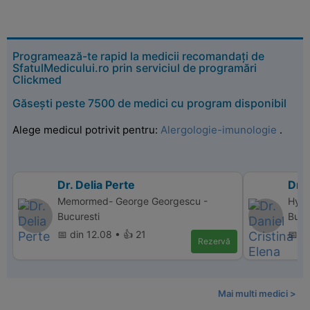
Programează-te rapid la medicii recomandați de
SfatulMedicului.ro prin serviciul de programări
Clickmed
Găsești peste 7500 de medici cu program disponibil
Alege medicul potrivit pentru:
Alergologie-imunologie
.
Dr. Delia Perte
Dr. 
Memormed- George Georgescu -
Hype
Bucuresti
Bucu
📅 din 12.08 • 👍 21
📅 d
Rezervă
Mai multi medici >