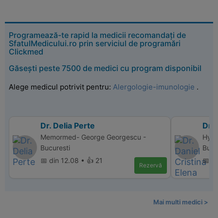
Programează-te rapid la medicii recomandați de
SfatulMedicului.ro prin serviciul de programări
Clickmed
Găsești peste 7500 de medici cu program disponibil
Alege medicul potrivit pentru:
Alergologie-imunologie
.
Dr. Delia Perte
Dr. 
Memormed- George Georgescu -
Hype
Bucuresti
Bucu
📅 din 12.08 • 👍 21
📅 d
Rezervă
Mai multi medici >