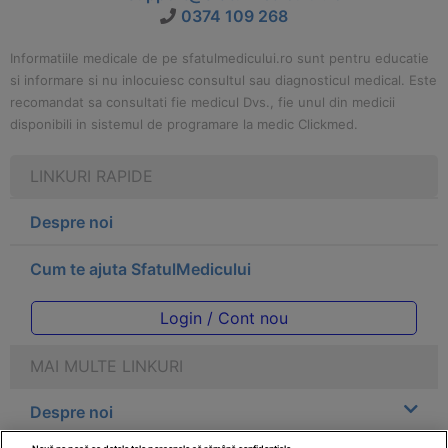
0374 109 268
Informatiile medicale de pe sfatulmedicului.ro sunt pentru educatie
si informare si nu inlocuiesc consultul sau diagnosticul medical. Este
recomandat sa consultati fie medicul Dvs., fie unul din medicii
disponibili in sistemul de programare la medic Clickmed.
LINKURI RAPIDE
Despre noi
Cum te ajuta SfatulMedicului
Login / Cont nou
MAI MULTE LINKURI
Despre noi