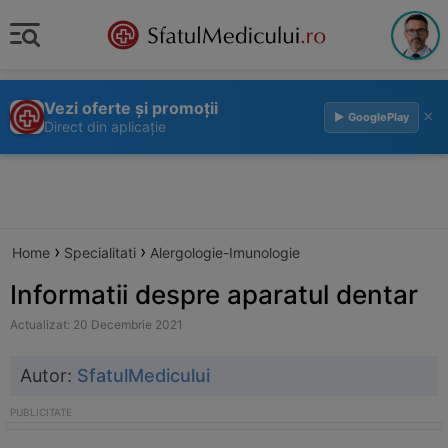
Vezi oferte și promoții
×
▶ GooglePlay
Direct din aplicație
›
›
Home
Specialitati
Alergologie-Imunologie
Informatii despre aparatul dentar
Actualizat: 20 Decembrie 2021
Autor:
SfatulMedicului