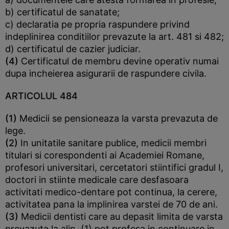
b) certificatul de sanatate;
c) declaratia pe propria raspundere privind
indeplinirea conditiilor prevazute la art. 481 si 482;
d) certificatul de cazier judiciar.
(4)
Certificatul de membru devine operativ numai
dupa incheierea asigurarii de raspundere civila.
ARTICOLUL 484
(1)
Medicii se pensioneaza la varsta prevazuta de
lege.
(2)
In unitatile sanitare publice, medicii membri
titulari si corespondenti ai Academiei Romane,
profesori universitari, cercetatori stiintifici gradul I,
doctori in stiinte medicale care desfasoara
activitati medico-dentare pot continua, la cerere,
activitatea pana la implinirea varstei de 70 de ani.
(3)
Medicii dentisti care au depasit limita de varsta
prevazuta la alin. (1) pot profesa in continuare in