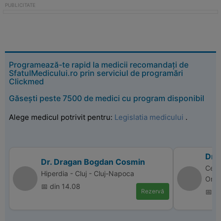
Programează-te rapid la medicii recomandați de
SfatulMedicului.ro prin serviciul de programări
Clickmed
Găsești peste 7500 de medici cu program disponibil
Alege medicul potrivit pentru:
Legislatia medicului
.
Dr.
Dr. Dragan Bogdan Cosmin
Cent
Hiperdia - Cluj - Cluj-Napoca
Ora
📅 din 14.08
Rezervă
📅 d