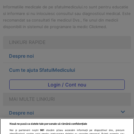
Informatiile medicale de pe sfatulmedicului.ro sunt pentru educatie
si informare si nu inlocuiesc consultul sau diagnosticul medical. Este
recomandat sa consultati fie medicul Dvs., fie unul din medicii
disponibili in sistemul de programare la medic Clickmed.
LINKURI RAPIDE
Despre noi
Cum te ajuta SfatulMedicului
Login / Cont nou
MAI MULTE LINKURI
Despre noi
Nouă ne pasă ca datele tale personale să rămână confidențiale
Legal
Noi și partenerii noștri
961
stocăm și/sau accesăm informații pe dispozitivul dvs., precum
identificatorii cookie unici pentru prelucrarea datelor cu caracter personal. Puteți accepta sau