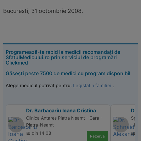
Bucuresti, 31 octombrie 2008.
Programează-te rapid la medicii recomandați de
SfatulMedicului.ro prin serviciul de programări
Clickmed
Găsești peste 7500 de medici cu program disponibil
Alege medicul potrivit pentru:
Legislatia familiei
.
Dr. Barbacariu Ioana Cristina
Dr.
Clinica Antares Piatra Neamt - Gara -
Spit
Piatra-Neamt
- Bu
📅 din 14.08
📅 d
Rezervă