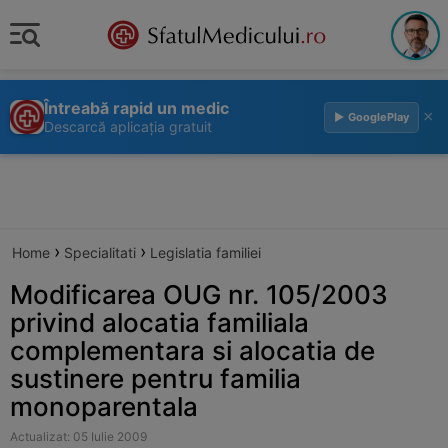
Întreabă rapid un medic
×
▶ GooglePlay
Descarcă aplicația gratuit
›
›
Home
Specialitati
Legislatia familiei
Modificarea OUG nr. 105/2003
privind alocatia familiala
complementara si alocatia de
sustinere pentru familia
monoparentala
Actualizat: 05 Iulie 2009