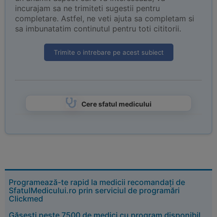
incurajam sa ne trimiteti sugestii pentru
completare. Astfel, ne veti ajuta sa completam si
sa imbunatatim continutul pentru toti cititorii.
Trimite o intrebare pe acest subiect
Cere sfatul medicului
Programează-te rapid la medicii recomandați de
SfatulMedicului.ro prin serviciul de programări
Clickmed
Găsești peste 7500 de medici cu program disponibil