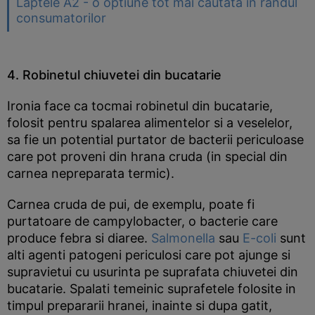
Laptele A2 - o optiune tot mai cautata in randul
consumatorilor
4. Robinetul chiuvetei din bucatarie
Ironia face ca tocmai robinetul din bucatarie,
folosit pentru spalarea alimentelor si a veselelor,
sa fie un potential purtator de bacterii periculoase
care pot proveni din hrana cruda (in special din
carnea nepreparata termic).
Carnea cruda de pui, de exemplu, poate fi
purtatoare de campylobacter, o bacterie care
produce febra si diaree.
Salmonella
sau
E-coli
sunt
alti agenti patogeni periculosi care pot ajunge si
supravietui cu usurinta pe suprafata chiuvetei din
bucatarie. Spalati temeinic suprafetele folosite in
timpul prepararii hranei, inainte si dupa gatit,