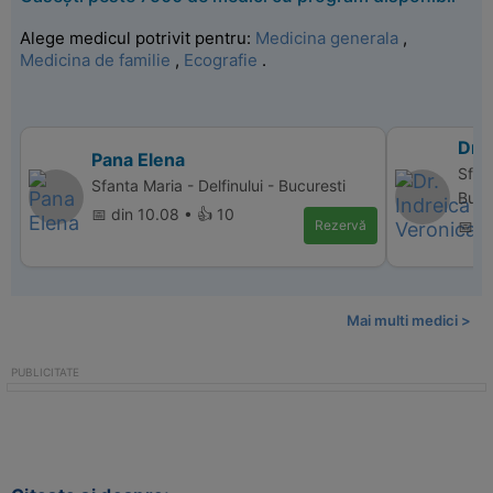
Alege medicul potrivit pentru:
Medicina generala
,
Medicina de familie
,
Ecografie
.
Dr. 
Pana Elena
Sfan
Sfanta Maria - Delfinului - Bucuresti
Bucu
📅 din 10.08 • 👍 10
Rezervă
📅 d
Mai multi medici >