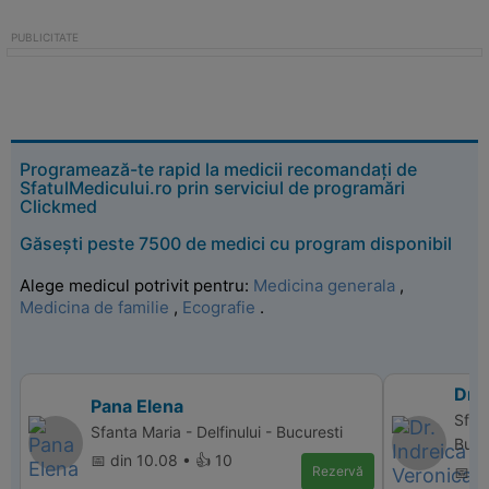
Programează-te rapid la medicii recomandați de
SfatulMedicului.ro prin serviciul de programări
Clickmed
Găsești peste 7500 de medici cu program disponibil
Alege medicul potrivit pentru:
Medicina generala
,
Medicina de familie
,
Ecografie
.
Dr. 
Pana Elena
Sfan
Sfanta Maria - Delfinului - Bucuresti
Bucu
📅 din 10.08 • 👍 10
Rezervă
📅 d