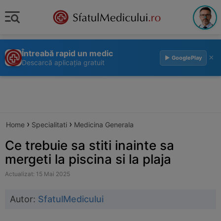
Întreabă rapid un medic
×
▶ GooglePlay
Descarcă aplicația gratuit
›
›
Home
Specialitati
Medicina Generala
Ce trebuie sa stiti inainte sa
mergeti la piscina si la plaja
Actualizat: 15 Mai 2025
Autor:
SfatulMedicului