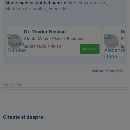
Alege medicul potrivit pentru:
Medicina generala
,
Medicina de familie
,
Ecografie
.
Dr. Toader Nicolae
Dr.
Sfanta Maria - Plaza - Bucuresti
Sfant
📅 din 11.08 • 👍 10
📅 d
Rezervă
Mai multi medici >
Citeste si despre: