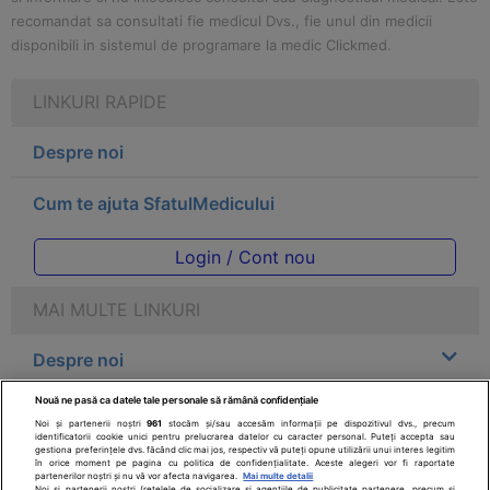
recomandat sa consultati fie medicul Dvs., fie unul din medicii
disponibili in sistemul de programare la medic Clickmed.
LINKURI RAPIDE
Despre noi
Cum te ajuta SfatulMedicului
Login / Cont nou
MAI MULTE LINKURI
Despre noi
Nouă ne pasă ca datele tale personale să rămână confidențiale
Legal
Noi și partenerii noștri
961
stocăm și/sau accesăm informații pe dispozitivul dvs., precum
identificatorii cookie unici pentru prelucrarea datelor cu caracter personal. Puteți accepta sau
gestiona preferințele dvs. făcând clic mai jos, respectiv vă puteți opune utilizării unui interes legitim
Drepturile consumatorului
în orice moment pe pagina cu politica de confidențialitate. Aceste alegeri vor fi raportate
partenerilor noștri și nu vă vor afecta navigarea.
Mai multe detalii
Noi si partenerii nostri (retelele de socializare si agentiile de publicitate partenere, precum si