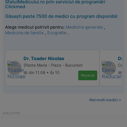
SfatulMedicului.ro prin serviciul de programări
Clickmed
Găsești peste 7500 de medici cu program disponibil
Alege medicul potrivit pentru:
Medicina generala
,
Medicina de familie
,
Ecografie
.
Dr. Toader Nicolae
Dr.
Sfanta Maria - Plaza - Bucuresti
Cent
📅 din 11.08 • 👍 10
📅 d
Rezervă
Mai multi medici >