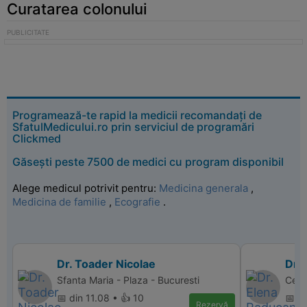
Curatarea colonului
Programează-te rapid la medicii recomandați de
SfatulMedicului.ro prin serviciul de programări
Clickmed
Găsești peste 7500 de medici cu program disponibil
Alege medicul potrivit pentru:
Medicina generala
,
Medicina de familie
,
Ecografie
.
Dr. Toader Nicolae
Dr.
Sfanta Maria - Plaza - Bucuresti
Cent
📅 din 11.08 • 👍 10
📅 d
Rezervă