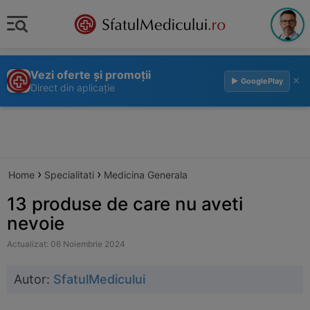
Vezi oferte și promoții
×
▶ GooglePlay
Direct din aplicație
›
›
Home
Specialitati
Medicina Generala
13 produse de care nu aveti
nevoie
Actualizat: 06 Noiembrie 2024
Autor:
SfatulMedicului