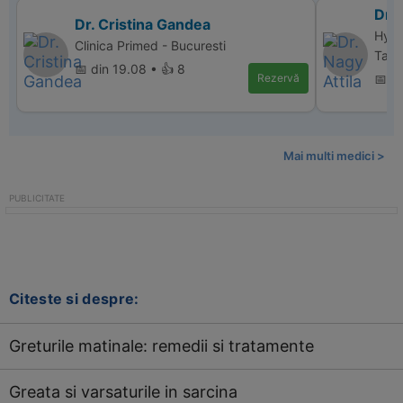
Dr. 
Dr. Cristina Gandea
Hype
Clinica Primed - Bucuresti
Targ
📅 din 19.08 • 👍 8
Rezervă
📅 d
Mai multi medici >
Citeste si despre:
Greturile matinale: remedii si tratamente
Greata si varsaturile in sarcina