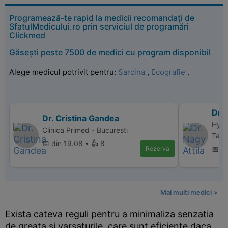
Programează-te rapid la medicii recomandați de
SfatulMedicului.ro prin serviciul de programări
Clickmed
Găsești peste 7500 de medici cu program disponibil
Alege medicul potrivit pentru:
Sarcina
,
Ecografie
.
Dr. 
Dr. Cristina Gandea
Hype
Clinica Primed - Bucuresti
Targ
📅 din 19.08 • 👍 8
Rezervă
📅 d
Mai multi medici >
Exista cateva reguli pentru a minimaliza senzatia
de greata si varsaturile, care sunt eficiente daca