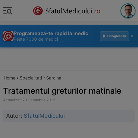
Programează-te rapid la medic
×
▶ GooglePlay
Peste 7000 de medici
›
›
Home
Specialitati
Sarcina
Tratamentul greturilor matinale
Actualizat: 29 Octombrie 2012
Autor:
SfatulMedicului