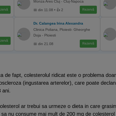
Monza Ares Cluj - Cluj-Napoca
📅 din 11.08 • 👍 2
zervă
Rezervă
Dr. Calangea Irina Alexandra
Clinica Poliana, Ploiesti- Gheorghe
Doja - Ploiesti
zervă
📅 din 21.08
Rezervă
 de fapt, colesterolul ridicat este o problema doar 
oscleroza (ingustarea arterelor), care poate declan
 ani.
 colesterol ar trebui sa urmeze o dieta in care gra
si sa nu consume mai mult de 200 mg de colesterol p