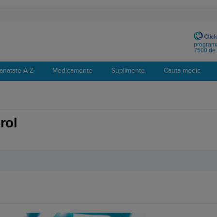
programa
7500 de 
anatate A-Z
Medicamente
Suplimente
Cauta medic
rol