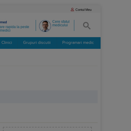
Contul Meu
Cere sfatul
medicului
re rapida la peste
medici
Clinici
Grupuri discutii
Programari medic