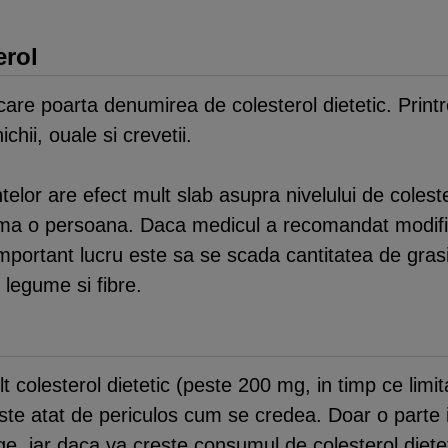
erol
 care poarta denumirea de colesterol dietetic. Prin
chii, ouale si crevetii.
telor are efect mult slab asupra nivelului de coles
uma o persoana. Daca medicul a recomandat modifi
important lucru este sa se scada cantitatea de gras
 legume si fibre.
t colesterol dietetic (peste 200 mg, in timp ce lim
este atat de periculos cum se credea. Doar o parte i
e, iar daca va creste consumul de colesterol diet