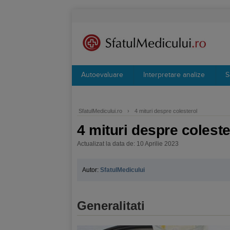
Autoevaluare
Interpretare analize
S
SfatulMedicului.ro
›
4 mituri despre colesterol
4 mituri despre coleste
Actualizat la data de: 10 Aprilie 2023
Autor:
SfatulMedicului
Generalitati