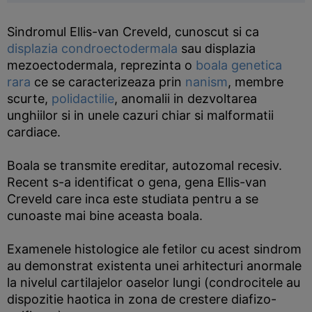
Sindromul Ellis-van Creveld, cunoscut si ca
displazia condroectodermala
sau displazia
mezoectodermala, reprezinta o
boala genetica
rara
ce se caracterizeaza prin
nanism
, membre
scurte,
polidactilie
, anomalii in dezvoltarea
unghiilor si in unele cazuri chiar si malformatii
cardiace.
Boala se transmite ereditar, autozomal recesiv.
Recent s-a identificat o gena, gena Ellis-van
Creveld care inca este studiata pentru a se
cunoaste mai bine aceasta boala.
Examenele histologice ale fetilor cu acest sindrom
au demonstrat existenta unei arhitecturi anormale
la nivelul cartilajelor oaselor lungi (condrocitele au
dispozitie haotica in zona de crestere diafizo-