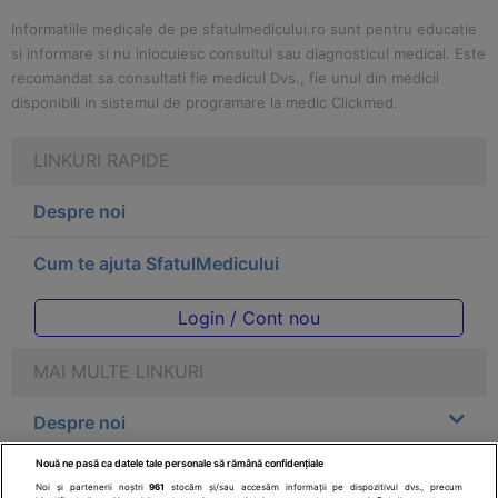
Informatiile medicale de pe sfatulmedicului.ro sunt pentru educatie
si informare si nu inlocuiesc consultul sau diagnosticul medical. Este
recomandat sa consultati fie medicul Dvs., fie unul din medicii
disponibili in sistemul de programare la medic Clickmed.
LINKURI RAPIDE
Despre noi
Cum te ajuta SfatulMedicului
Login / Cont nou
MAI MULTE LINKURI
Despre noi
Nouă ne pasă ca datele tale personale să rămână confidențiale
Legal
Noi și partenerii noștri
961
stocăm și/sau accesăm informații pe dispozitivul dvs., precum