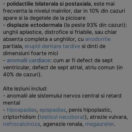
-
polidactilie bilaterala si postaxiala
, este mai
frecventa la nivelul mainilor, dar in 10% din cazuri
apare si la degetele de la picioare
-
displazie ectodermala
(la peste 93% din cazuri):
unghii aplastice, distrofice si friabile, sau chiar
absenta completa a unghiilor, cu
anodontie
partiala,
eruptii dentare tardive
si dinti de
dimensiuni foarte mici
-
anomalii cardiace
: cum ar fi defect de sept
ventricular, defect de sept atrial, atriu comun (in
40% de cazuri).
Alte leziuni includ:
- anomalii ale sistemului nervos central si retard
mental
-
hipospadias
,
epispadias
, penis hipoplastic,
criptorhidism (
testicul necoborat
), atrezie vulvara,
nefrocalcinoza
, agenezie renala,
megaureter
.