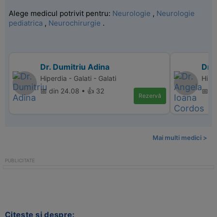
Alege medicul potrivit pentru:
Neurologie
,
Neurologie
pediatrica
,
Neurochirurgie
.
Dr. Dumitriu Adina
Dr.
Hiperdia - Galati - Galati
Hipe
📅 din 24.08 • 👍 32
📅 d
Rezervă
Mai multi medici >
Citeste si despre: