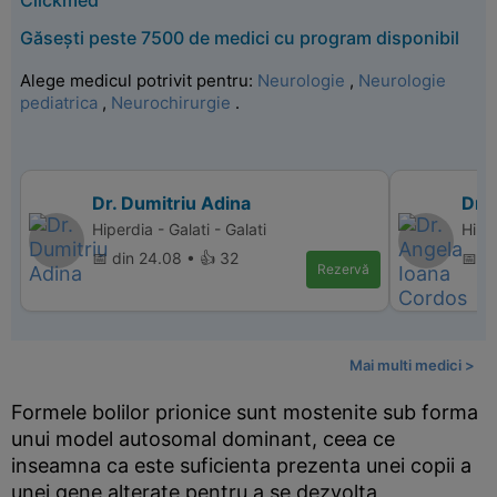
Clickmed
Găsești peste 7500 de medici cu program disponibil
Alege medicul potrivit pentru:
Neurologie
,
Neurologie
pediatrica
,
Neurochirurgie
.
Dr. Dumitriu Adina
Dr.
Hiperdia - Galati - Galati
Hipe
📅 din 24.08 • 👍 32
📅 d
Rezervă
Mai multi medici >
Formele bolilor prionice sunt mostenite sub forma
unui model autosomal dominant, ceea ce
inseamna ca este suficienta prezenta unei copii a
unei gene alterate pentru a se dezvolta