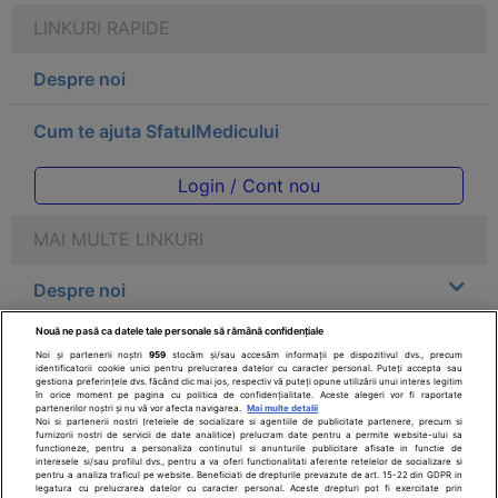
LINKURI RAPIDE
Despre noi
Cum te ajuta SfatulMedicului
Login / Cont nou
MAI MULTE LINKURI
Despre noi
Nouă ne pasă ca datele tale personale să rămână confidențiale
Legal
Noi și partenerii noștri
959
stocăm și/sau accesăm informații pe dispozitivul dvs., precum
identificatorii cookie unici pentru prelucrarea datelor cu caracter personal. Puteți accepta sau
gestiona preferințele dvs. făcând clic mai jos, respectiv vă puteți opune utilizării unui interes legitim
Drepturile consumatorului
în orice moment pe pagina cu politica de confidențialitate. Aceste alegeri vor fi raportate
partenerilor noștri și nu vă vor afecta navigarea.
Mai multe detalii
Noi si partenerii nostri (retelele de socializare si agentiile de publicitate partenere, precum si
furnizorii nostri de servicii de date analitice) prelucram date pentru a permite website-ului sa
Parteneri
functioneze, pentru a personaliza continutul si anunturile publicitare afisate in functie de
interesele si/sau profilul dvs., pentru a va oferi functionalitati aferente retelelor de socializare si
pentru a analiza traficul pe website. Beneficiati de drepturile prevazute de art. 15-22 din GDPR in
legatura cu prelucrarea datelor cu caracter personal. Aceste drepturi pot fi exercitate prin