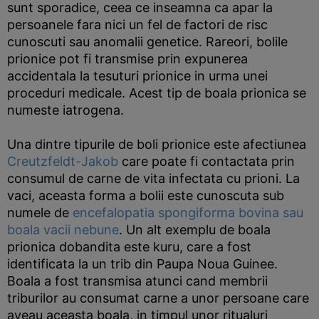
sunt sporadice, ceea ce inseamna ca apar la
persoanele fara nici un fel de factori de risc
cunoscuti sau anomalii genetice. Rareori, bolile
prionice pot fi transmise prin expunerea
accidentala la tesuturi prionice in urma unei
proceduri medicale. Acest tip de boala prionica se
numeste iatrogena.
Una dintre tipurile de boli prionice este afectiunea
Creutzfeldt-Jakob
care poate fi contactata prin
consumul de carne de vita infectata cu prioni. La
vaci, aceasta forma a bolii este cunoscuta sub
numele de
encefalopatia spongiforma bovina sau
boala vacii nebune
. Un alt exemplu de boala
prionica dobandita este kuru, care a fost
identificata la un trib din Paupa Noua Guinee.
Boala a fost transmisa atunci cand membrii
triburilor au consumat carne a unor persoane care
aveau aceasta boala, in timpul unor ritualuri