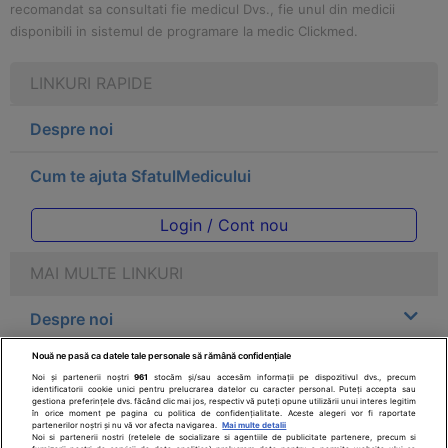
recomandat sa consultati fie medicul Dvs., fie unul din medicii
disponibili in sistemul de programare la medic Clickmed.
LINKURI RAPIDE
Despre noi
Cum te ajuta SfatulMedicului
Login / Cont nou
MAI MULTE LINKURI
Despre noi
Nouă ne pasă ca datele tale personale să rămână confidențiale
Legal
Noi și partenerii noștri
961
stocăm și/sau accesăm informații pe dispozitivul dvs., precum
identificatorii cookie unici pentru prelucrarea datelor cu caracter personal. Puteți accepta sau
gestiona preferințele dvs. făcând clic mai jos, respectiv vă puteți opune utilizării unui interes legitim
Drepturile consumatorului
în orice moment pe pagina cu politica de confidențialitate. Aceste alegeri vor fi raportate
partenerilor noștri și nu vă vor afecta navigarea.
Mai multe detalii
Noi si partenerii nostri (retelele de socializare si agentiile de publicitate partenere, precum si