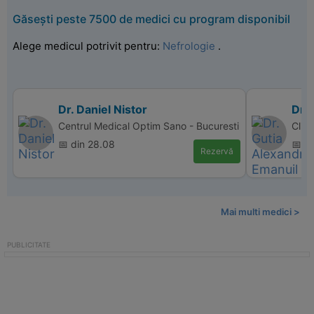
Găsești peste 7500 de medici cu program disponibil
Alege medicul potrivit pentru:
Nefrologie
.
Dr. Daniel Nistor
Dr.
Centrul Medical Optim Sano - Bucuresti
Clin
📅 din 28.08
📅 d
Rezervă
Mai multi medici >