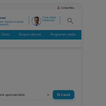
Contul Meu
Cere sfatul
medicului
re rapida la peste
medici
Clinici
Grupuri discutii
Programari medic
Caută