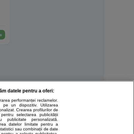
e
răm datele pentru a oferi:
Stiri medicale
urarea performanței reclamelor.
 pe un dispozitiv. Utilizarea
ucational. Ele nu pot substitui consultul medical direct si
onalizat. Crearea profilurilor de
a consultati fie medicul Dvs., fie unul dintre medicii pe care
 pentru selectarea publicității
u publicitate personalizată.
area datelor limitate pentru a
statistici sau combinații de date
e pentru a selecta publicitatea.