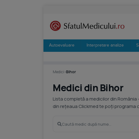
Autoevaluare
Interpretare analize
S
Medici
›
Bihor
Medici din Bihor
Lista completă a medicilor din România 
din rețeaua Clickmed te poți programa on