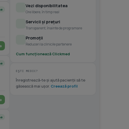
Vezi disponibilitatea
ne
Ore libere, în timp real
Servicii și prețuri
Transparent, înainte de programare
Promoții
Reduceri la clinicile partenere
e
Cum funcționează Clickmed
ne
EȘTI MEDIC?
Înregistrează-te și ajută pacienții să te
găsească mai ușor.
Creează profil
e
ne