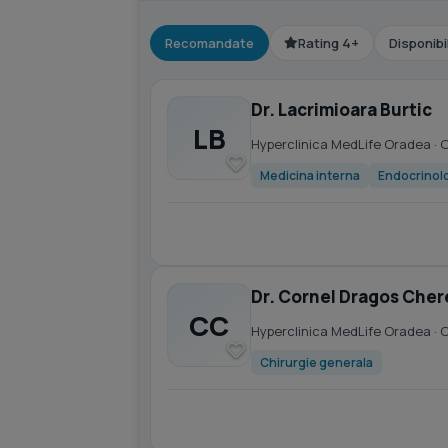
Recomandate
Rating 4+
Disponibi
Dr. Lacrimioara Burtic
LB
Hyperclinica MedLife Oradea
· 
Medicina interna
Endocrinol
Dr. Cornel Dragos Cher
CC
Hyperclinica MedLife Oradea
· 
Chirurgie generala