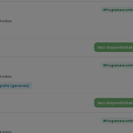
Programare onli
Oradea
Vezi disponibilitat
Programare onli
Oradea
rafie (generala)
Vezi disponibilitat
Programare onli
Oradea