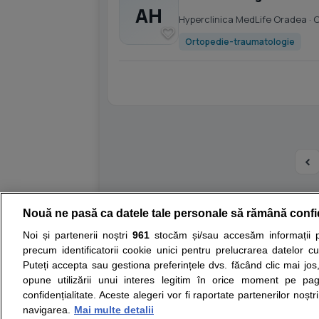
AH
Hyperclinica MedLife Oradea
· 
Ortopedie-traumatologie
Nouă ne pasă ca datele tale personale să rămână confi
Resurse:
Autoevaluare simptome
Interpre
Noi și partenerii noștri
961
stocăm și/sau accesăm informații pe
precum identificatorii cookie unici pentru prelucrarea datelor c
Opiniile avizate ale medicilor, sfaturile si orice alt
Puteți accepta sau gestiona preferințele dvs. făcând clic mai jos,
nici diagnosticul stabilit in urma investigatiilor si 
opune utilizării unui interes legitim în orice moment pe pag
ii punem la dispozitie pentru programare in sistem
confidențialitate. Aceste alegeri vor fi raportate partenerilor noștr
navigarea.
Mai multe detalii