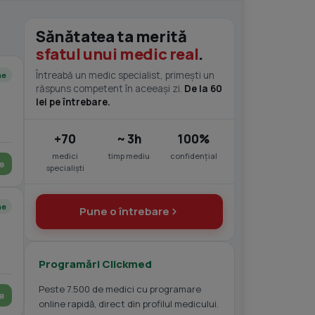
Sănătatea ta merită
sfatul unui medic real
.
Întreabă un medic specialist, primești un
ne
răspuns competent în aceeași zi.
De la 60
lei pe întrebare.
+70
~ 3h
100%
medici
timp mediu
confidențial
e
specialiști
ne
Pune o întrebare
Programări Clickmed
Peste 7.500 de medici cu programare
e
online rapidă, direct din profilul medicului.