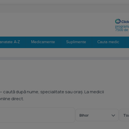
programa
7500 de 
anatate A-Z
Medicamente
Suplimente
Cauta medic
— caută după nume, specialitate sau oraș. La medicii
line direct.