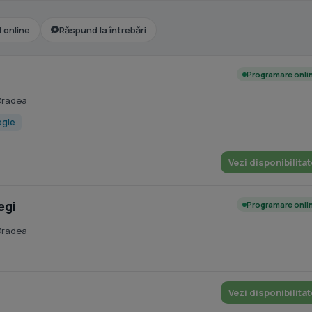
l online
Răspund la întrebări
Programare onli
Oradea
ogie
Vezi disponibilitat
egi
Programare onli
Oradea
Vezi disponibilitat