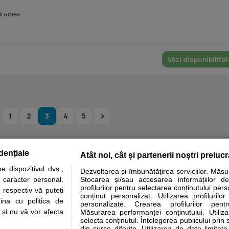
Oradea
Vezi disponibilitat
1
2
3
4
5
dențiale
Atât noi, cât și partenerii noștri preluc
tare analize
Specialitati medicale
Boli si afectiuni
Calculatoare
 dispozitivul dvs.,
Dezvoltarea și îmbunătățirea serviciilor. Măs
u caracter personal.
Stocarea și/sau accesarea informațiilor de
e informatii despre sanatate disponibile pe sfatulmedicului.ro au scop informativ si ed
profilurilor pentru selectarea conținutului pers
 respectiv vă puteți
analizelor medicale. Va sfatuim, ca pe langa informatia primita pe sfatulmedicului.ro s
conținut personalizat. Utilizarea profilurilor
ina cu politica de
personalizate. Crearea profilurilor pentr
ul de programari la medic Clickmed.
i și nu vă vor afecta
Măsurarea performanței conținutului. Utiliz
selecta conținutul. Înțelegerea publicului prin 
din surse diferite. Utilizarea de date limitat