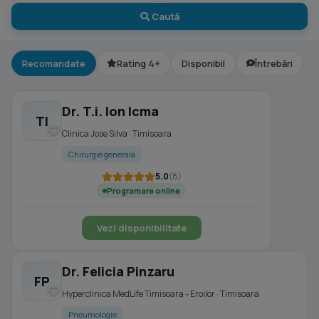
Caută
Recomandate
Rating 4+
Disponibil
Întrebări
Dr. T.i. Ion Icma
TI
Clinica Jose Silva · Timisoara
Chirurgie generala
5.0
(8)
Programare online
Vezi disponibilitate
Dr. Felicia Pinzaru
FP
Hyperclinica MedLife Timisoara - Eroilor · Timisoara
Pneumologie