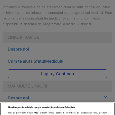
Informatiile medicale de pe sfatulmedicului.ro sunt pentru educatie
si informare si nu inlocuiesc consultul sau diagnosticul medical. Este
recomandat sa consultati fie medicul Dvs., fie unul din medicii
disponibili in sistemul de programare la medic Clickmed.
LINKURI RAPIDE
Despre noi
Cum te ajuta SfatulMedicului
Login / Cont nou
MAI MULTE LINKURI
Despre noi
Nouă ne pasă ca datele tale personale să rămână confidențiale
Legal
Noi și partenerii noștri
959
stocăm și/sau accesăm informații pe dispozitivul dvs., precum