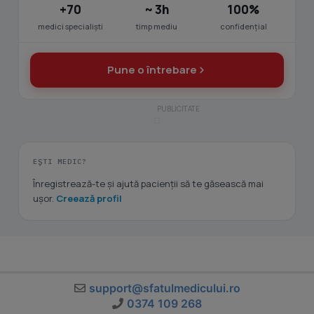
+70
~ 3h
100%
medici specialiști
timp mediu
confidențial
Pune o întrebare
EȘTI MEDIC?
Înregistrează-te și ajută pacienții să te găsească mai
ușor.
Creează profil
support@sfatulmedicului.ro
0374 109 268