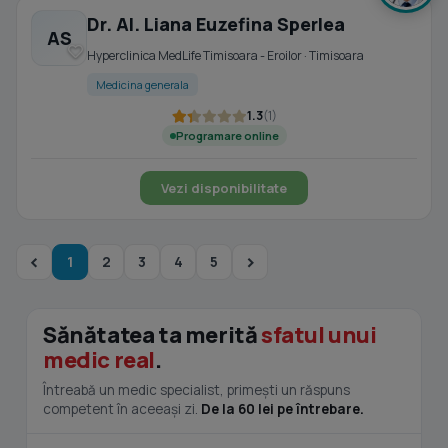
Dr. Al. Liana Euzefina Sperlea
AS
Hyperclinica MedLife Timisoara - Eroilor · Timisoara
Medicina generala
1.3
(1)
Programare online
Vezi disponibilitate
1
2
3
4
5
Sănătatea ta merită
sfatul unui
medic real
.
Întreabă un medic specialist, primești un răspuns
competent în aceeași zi.
De la 60 lei pe întrebare.