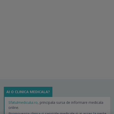
AI O CLINICA MEDICALA?
Sfatulmedicului.ro
, principala sursa de informare medicala
online.
Promoveaza clinica si serviciile medicale si ai acces la peste