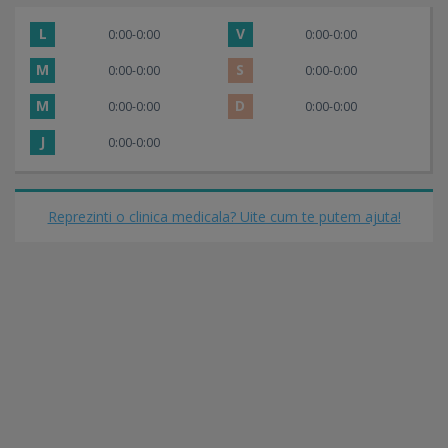
L
V
0:00-0:00
0:00-0:00
M
S
0:00-0:00
0:00-0:00
M
D
0:00-0:00
0:00-0:00
J
0:00-0:00
Reprezinti o clinica medicala? Uite cum te putem ajuta!