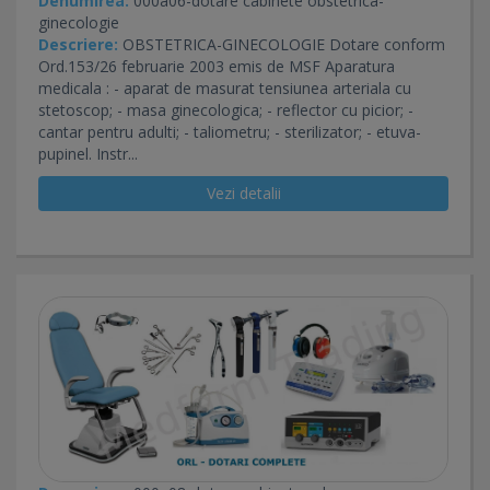
Denumirea:
000a06-dotare cabinete obstetrica-
ginecologie
Descriere:
OBSTETRICA-GINECOLOGIE Dotare conform
Ord.153/26 februarie 2003 emis de MSF Aparatura
medicala : - aparat de masurat tensiunea arteriala cu
stetoscop; - masa ginecologica; - reflector cu picior; -
cantar pentru adulti; - taliometru; - sterilizator; - etuva-
pupinel. Instr...
Vezi detalii