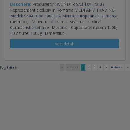
Descriere:
Producator : WUNDER SA.BI.srl (Italia)
Reprezentant exclusiv in Romania MEDFARM TRADING
Model: 960A Cod : 00011A Marcaj european CE si marcaj
metrologic M pentru utilizare in sistemul medical
Caracteristici tehnice -Mecanic - Capacitate: maxim 150kg
-Diviziune: 1000g -Dimensiun...
Vezi detalii
Pag 1 din 6
«
« inapoi
1
2
3
4
5
inainte »
»