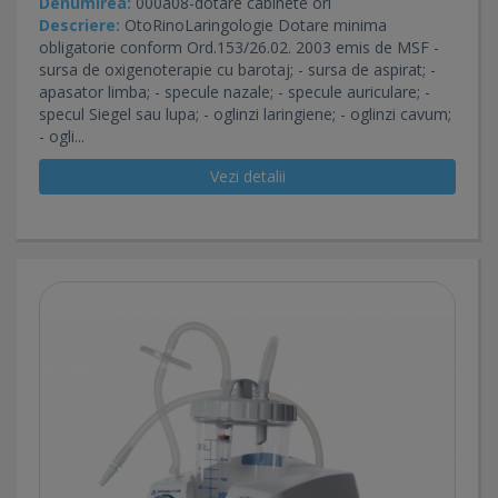
Denumirea:
000a08-dotare cabinete orl
Descriere:
OtoRinoLaringologie Dotare minima
obligatorie conform Ord.153/26.02. 2003 emis de MSF -
sursa de oxigenoterapie cu barotaj; - sursa de aspirat; -
apasator limba; - specule nazale; - specule auriculare; -
specul Siegel sau lupa; - oglinzi laringiene; - oglinzi cavum;
- ogli...
Vezi detalii