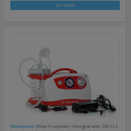
Vezi detalii
Denumirea:
000ac10-aspirator chirurgical askir 230/12 v