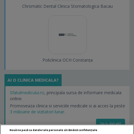
Chromatic Dental Clinica Stomatologica Bacau
Policlinica OCH Constanța
AI O CLINICA MEDICALA?
Sfatulmedicului.ro
, principala sursa de informare medicala
online.
Promoveaza clinica si serviciile medicale si ai acces la peste
3 milioane de vizitatori lunar.
Vezi detalii!
Nouă ne pasă ca datele tale personale să rămână confidențiale