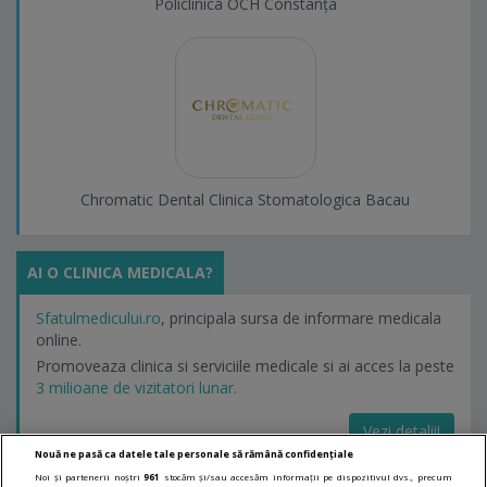
Policlinica OCH Constanța
Chromatic Dental Clinica Stomatologica Bacau
AI O CLINICA MEDICALA?
Sfatulmedicului.ro
, principala sursa de informare medicala
online.
Promoveaza clinica si serviciile medicale si ai acces la peste
3 milioane de vizitatori lunar.
Vezi detalii!
Nouă ne pasă ca datele tale personale să rămână confidențiale
Noi și partenerii noștri
961
stocăm și/sau accesăm informații pe dispozitivul dvs., precum