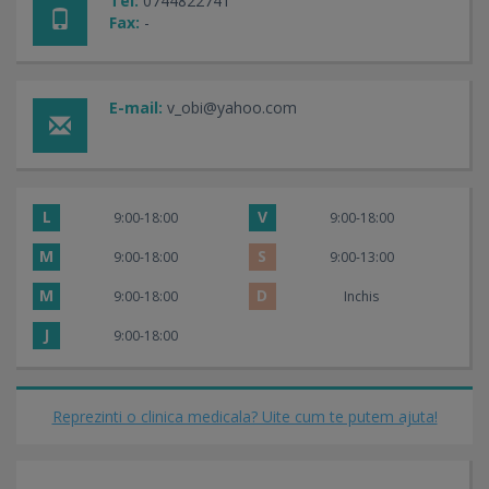
Tel:
0744822741
Fax:
-
E-mail:
v_obi@yahoo.com
L
V
9:00-18:00
9:00-18:00
M
S
9:00-18:00
9:00-13:00
M
D
9:00-18:00
Inchis
J
9:00-18:00
Reprezinti o clinica medicala? Uite cum te putem ajuta!