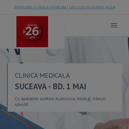
Reprezinti o clinica medicala? Uite cum te putem ajuta!
Toggle
navigat
CLINICA MEDICALA
SUCEAVA - BD. 1 MAI
Cu aparatele auditive Audionova: înțelegi, trăiești,
iubești!