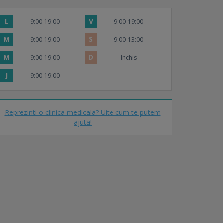
L
V
9:00-19:00
9:00-19:00
M
S
9:00-19:00
9:00-13:00
M
D
9:00-19:00
Inchis
J
9:00-19:00
Reprezinti o clinica medicala? Uite cum te putem
ajuta!