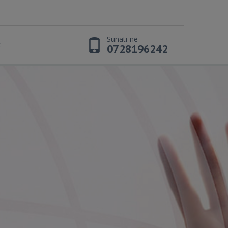
Sunati-ne
t
0728196242