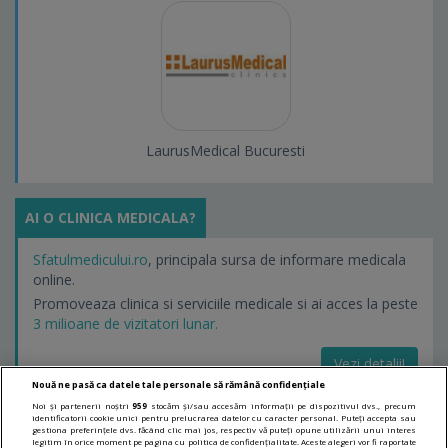
LaurusMedical Bucuresti
AI O CLINICA MEDICALA?
Sfatulmedicului.ro
, principala sursa de informare medicala
online.
Promoveaza clinica si serviciile medicale si ai acces la peste
3 milioane de vizitatori lunar.
Vezi detalii!
Nouă ne pasă ca datele tale personale să rămână confidențiale
Noi și partenerii noștri
959
stocăm și/sau accesăm informații pe dispozitivul dvs., precum
identificatorii cookie unici pentru prelucrarea datelor cu caracter personal. Puteți accepta sau
LINKURI UTILE
gestiona preferințele dvs. făcând clic mai jos, respectiv vă puteți opune utilizării unui interes
legitim în orice moment pe pagina cu politica de confidențialitate. Aceste alegeri vor fi raportate