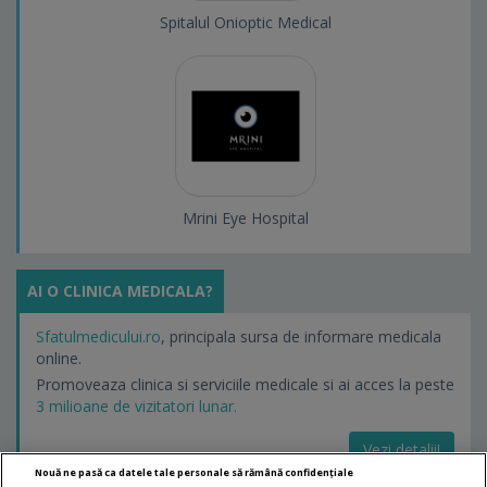
Spitalul Onioptic Medical
Mrini Eye Hospital
AI O CLINICA MEDICALA?
Sfatulmedicului.ro
, principala sursa de informare medicala
online.
Promoveaza clinica si serviciile medicale si ai acces la peste
3 milioane de vizitatori lunar.
Vezi detalii!
Nouă ne pasă ca datele tale personale să rămână confidențiale