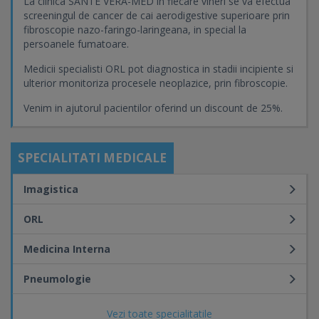
La clinica SANTE VERA-MED in fiecare vineri se va efectua
screeningul de cancer de cai aerodigestive superioare prin
fibroscopie nazo-faringo-laringeana, in special la
persoanele fumatoare.
Medicii specialisti ORL pot diagnostica in stadii incipiente si
ulterior monitoriza procesele neoplazice, prin fibroscopie.
Venim in ajutorul pacientilor oferind un discount de 25%.
SPECIALITATI MEDICALE
Imagistica
ORL
Medicina Interna
Pneumologie
Vezi toate specialitatile