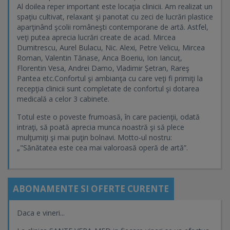
Al doilea reper important este locaţia clinicii. Am realizat un
spaţiu cultivat, relaxant şi panotat cu zeci de lucrări plastice
aparţinând şcolii româneşti contemporane de artă. Astfel,
veţi putea aprecia lucrări create de acad. Mircea
Dumitrescu, Aurel Bulacu, Nic. Alexi, Petre Velicu, Mircea
Roman, Valentin Tănase, Anca Boeriu, Ion Iancuț,
Florentin Vesa, Andrei Damo, Vladimir Șetran, Rareş
Pantea etc.Confortul şi ambianţa cu care veţi fi primiţi la
recepţia clinicii sunt completate de confortul şi dotarea
medicală a celor 3 cabinete.
Totul este o poveste frumoasă, în care pacienţii, odată
intraţi, să poată aprecia munca noastră şi să plece
mulţumiţi şi mai puţin bolnavi. Motto-ul nostru:
„"Sănătatea este cea mai valoroasă operă de artă”.
ABONAMENTE SI OFERTE CURENTE
Daca e vineri...