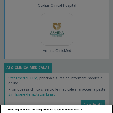
Ovidius Clinical Hospital
Armina ClinicMed
AI O CLINICA MEDICALA?
Sfatulmedicului.ro
, principala sursa de informare medicala
online.
Promoveaza clinica si serviciile medicale si ai acces la peste
3 milioane de vizitatori lunar.
Vezi detalii!
Nouă ne pasă ca datele tale personale să rămână confidențiale