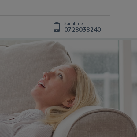
Sunati-ne
t
0728038240