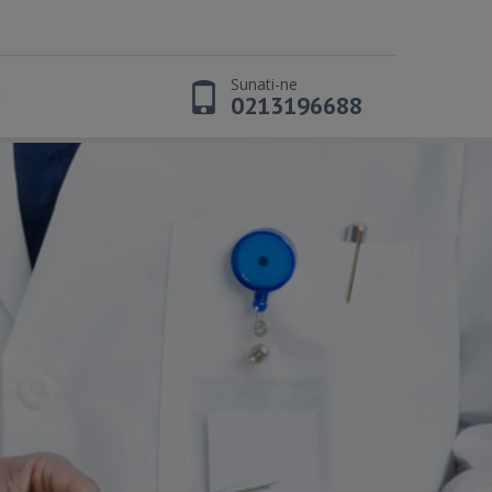
Sunati-ne
t
0213196688