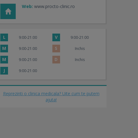
Web:
www.procto-clinic.ro
L
V
9:00-21:00
9:00-21:00
M
S
9:00-21:00
Inchis
M
D
9:00-21:00
Inchis
J
9:00-21:00
Reprezinti o clinica medicala? Uite cum te putem
ajuta!