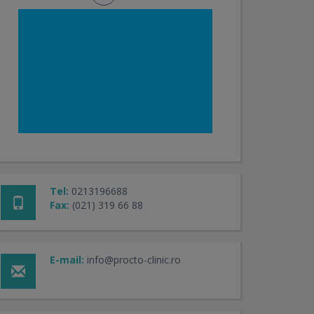
Tel:
0213196688
Fax:
(021) 319 66 88
E-mail:
info@procto-clinic.ro