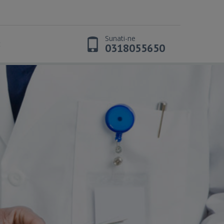
Sunati-ne
t
0318055650