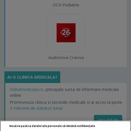
OCH Pediatrie
Audionova Craiova
AI O CLINICA MEDICALA?
Sfatulmedicului.ro
, principala sursa de informare medicala
online.
Promoveaza clinica si serviciile medicale si ai acces la peste
3 milioane de vizitatori lunar.
Vezi detalii!
Nouă ne pasă ca datele tale personale să rămână confidențiale